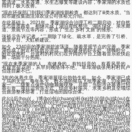
底清淤、水系连通、水生态修复等建设内容，季家湖的水质也
得到了极大改善。
“现在环保部门到我们季家湖按期检查，都达到了ⅲ类水质。”当
阳市建投集团沮漳农业公司张裕元介绍。
在此基础上，2021年，季家湖综合治理工程二期启动，对自然
生态提质再造，相继完成了湖泊岸线整治、湖区绿化、亲水廊
道、景观节点等内容，形成了“生态 乡村 文旅”的雏形。
张裕元告诉记者，“二期除了绿化、栽水草，是完善了引桥、
观景平台、大虹桥建设。”
如今，2340亩的季家湖碧波荡漾。随着景观节点的完善，季家
湖也成了附近村民散步游玩、舞蹈健身的好去处。傍晚时分，
附近张闸村、台渡村的村民们在开阔的平台上随着音乐欢快起
舞，场面十分热闹。
“现在来季家湖的人，有健身的，有拍抖音的，有看风景的，
有观赏荷花的，从早到晚络绎不绝。”草埠湖镇张闸村村民卢
伯莲自豪不已。
3年的休养生息，季家湖展现出勃勃生机。如今，季家湖已成
了鸟的天堂。每年冬天，数不清的候鸟飞抵季家湖，10余种国
家一、二级重点保护动物频频现身。后期，当阳市还将通过招
商引资、项目运营等方式，结合乡村振兴、水美乡村及全域综
合旅游整体部署，打造湿地田园综合体。
此(ci)后(hou)(，)博(bo)创(chuang)科(ke)技(ji)陆(lu)续(xu)在
(zai)互(hu)动(dong)易(yi)平(ping)台(tai)回(hui)复(fu)投(tou)资
(zi)者(zhe)称(cheng)(，)(“)外(wai)置(zhi)光(guang)源(yuan)模
(mo)块(kuai)(（)(e)(l)(s)(f)(p)(）)产(chan)品(pin)属(shu)于(yu)
(c)(p)(o)(（)光(guang)电(dian)共(gong)封(feng)装(zhuang)(）)
相(xiang)关(guan)产(chan)品(pin)(。)(c)(p)(o)产(chan)品(pin)
与(yu)可(ke)插(cha)拔(ba)光(guang)模(mo)块(kuai)分(fen)别
(bie)满(man)足(zu)不(bu)同(tong)应(ying)用(yong)环(huan)境
(jing)和(he)不(bu)同(tong)需(xu)求(qiu)(。)目(mu)前(qian)公
(gong)司(si)正(zheng)在(zai)产(chan)品(pin)送(song)样(yang)