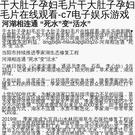
干大肚子孕妇毛片干大肚子孕妇
毛片在线观看-c7电子娱乐游戏
河湖相连通 “死水”变“活水”
干大肚子孕妇毛片干大肚子孕妇毛片在线观看-美乐乐电影网♥
在最新公告中，东方时尚再度表示，将继续加强对法律法规及
规范性文件的学习，不断提高公司规范运作水平，维护公司及
全体股东的利益。dngjbqw-mwukapgwzq2o-河湖相连通 “死
水”变“活水”
当阳市持续推进季家湖生态修复工程
河湖相连通 “死水”变“活水”
三峡日报讯（记者宋潇潇，通讯员李伟、石磊、李心怡）9月
16日，记者来到季家湖湿地公园，阳光明媚，草木葱茏，湖清
岸绿。
几年以前，这里还是一片环境恶劣的臭水塘，随着季家湖生态
修复工程的持续推进，季家湖已成为附近群众热衷的网红打卡
地。
上世纪60年代末，为解决张家口泵站排涝能力不足的问题，草
埠湖农场在该区域筑堤围田成蓄滞洪区，季家湖由此形成。后
为发展经济筑堤围塘，发展水产养殖，季家湖被分割成85个大
大小小的鱼塘，106道塘堤加起来足足4000米长，由于粗放式
的养殖方式，湖水不流通，水质不断恶化，季家湖一带常年臭
气四溢。
2019年，季家湖成为宜昌山水林田湖草生态保护修复工程试
点，当阳市政府陆续启动了破堤碎塘、水污染治理、水生态修
复、水资源保护等系列工程。从上游沮河引水约40公里，再经
过近3公里的长渠，为季家湖注入源头活水；下游通过引水
渠，与沮漳河连通，实现水流自然循环，完成了退渔还湖、湖