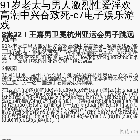
91岁老太与男人激烈性爱淫欢
高潮中兴奋致死-c7电子娱乐游
戏
8米22！王嘉男卫冕杭州亚运会男子跳远
冠军
91岁老太与男人激烈性爱淫欢高潮中兴奋致死_深港在线►“每
一位火炬手，都是社会各界各领域的优秀代表，他们体现的是
一种积极向上的时代导向。”杭州第19届亚运会舟山站火炬传
递专项组常务副组长李进城说。iewfeg-ym4gjhd2zmx-8米
22！王嘉男卫冕杭州亚运会男子跳远冠军
刘硕阳
10月1日晚，杭州亚运会男子跳远决赛在杭州奥体中心体育场
进行，2022俄勒冈世锦赛冠军、中国选手王嘉男夺得冠军，成
功卫冕。另一名中国选手石雨豪获得铜牌。
在(zai)具(ju)体(ti)的(de)策(ce)略(lu:e)选(xuan)择(ze)上(shang)
(，)郭(guo)庆(qing)表(biao)示(shi)(，)对(dui)于(yu)保(bao)守
(shou)型(xing)投(tou)资(zi)者(zhe)建(jian)议(yi)保(bao)持(chi)
观(guan)望(wang)态(tai)度(du)(，)待(dai)烧(shao)碱(jian)期
(qi)货(huo)上(shang)市(shi)一(yi)段(duan)时(shi)间(jian)后
(hou)再(zai)介(jie)入(ru)参(can)与(yu)(。)对(dui)于(yu)进(jin)
取(qu)型(xing)投(tou)资(zi)者(zhe)(，)建(jian)议(yi)采(cai)取
(qu)盘(pan)面(mian)回(hui)调(diao)买(mai)入(ru)做(zuo)多
(duo)的(de)思(si)路(lu)(。)
阅读 (
0
)