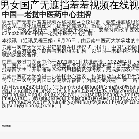
男女国产无遮挡羞羞视频在线视频
中国—老挝中医药中心挂牌
男女国产无遮挡羞羞视频在线视频➥会议强调，要坚持底线思
的关系，强化担当作为，提升化债能力，做到心中有数、肩上
细算，严格过紧日子，确保财政平稳运行。要坚持向改革要效率
q2mpsolsh6q-中国—老挝中医药中心挂牌
本报讯 （通讯员程三娟）9月26日，由云南中医药大学承建
云南中医药大学党委书记邱勇在挂牌仪式上指出，中国与老挝
深入且富有成效，期待与老挝相关机构，以中国—老挝中医药
域的深层次合作。
中国—老挝中医药中心于2021年11月获批建设，2022年
育、医疗、科学研究、传统医药文化交流领域开展了形式多样
挝籍留学生，开展澜湄区域药用植物资源考察，完成多部双语
云南中医药大学将进一步依托中心建设，持续推动与老挝卫生
药，让中医药为两国民众健康谋福祉，为高质量共建“一带一路
(9)月(yue)(2)(2)日(ri)(，)三(san)大(da)股(gu)指(zhi)悉(xi)数(s
涨(zhang)逾(yu)(1)(%)(，)创(chuang)业(ye)板(ban)指(zhi)涨(zhang
放(fang)量(liang)(1)(8)(6)(4)亿(yi)(，)市(shi)场(chang)人(re
(mai)入(ru)(，)数(shu)额(e)创(chuang)(8)月(yue)(1)日(ri)以(yi
(，)华(hua)为(wei)产(chan)业(ye)链(lian)受(shou)下(xia)周(zho
所(suo)表(biao)现(xian)(。)
网站地图