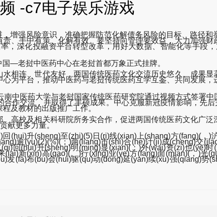
 -c7电子娱乐游戏
维，增强风险意识，准确把握防范化解债务风险的目标、路径和
有责、手中有策、化解有效。要坚持向管理要效益，大力加强财
，深化投融资平台转型改革，用好大数据、智能化等手段，加强
的中国—老挝中医药中心在老挝首都万象正式挂牌。
山水相连、世代友好，两国传统医药文化交流历史悠久、成果显
中心为平台，推动中医药与老挝传统医药互学互鉴、共同发展，
4月，云南中医药大学与老挝国家传统医药研究院通过视频方式签
的合作交流，并取得了丰硕成果。中心克服新冠疫情影响，先后完
课程及教材的出版推广工作。
部、高校及相关科研院所务实合作，促进两国传统医药文化广泛
”贡献更多力量。
hu)回(hui)升(sheng)至(zhi)(5)日(ri)线(xian)上(shang)方(fang)(，
)逾(yu)(2)(%)(；)两(liang)市(shi)合(he)计(ji)成(cheng)交(jiao)(
n)气(qi)回(hui)升(sheng)明(ming)显(xian)(；)外(wai)资(zi)也(ye)时
)来(lai)新(xin)高(gao)(。)行(xing)业(ye)方(fang)面(mian)(，)光(gu
u)发(fa)布(bu)会(hui)驱(qu)动(dong)延(yan)续(xu)强(qiang)势(shi