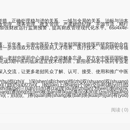
举措，正确处理稳与进的关系、一域与全局的关系、治标与治本
政管理、债务管理、收支管理，严肃财经纪律，开源节流，精打
财政运行监测预警，提高财政管理现代化水平。6so4x4e-
著。近年来，云南中医药大学与老挝国家传统医药研究院的合作
进一步加强双方在传统医药人才培养、医疗技术、南药研究等领
署中国—老挝中医药中心项目合作谅解备忘录。双方在中医药国际教
成3期中医药临床适宜技术培训班，新招收36名中医药专业老
深入交流，让更多老挝民众了解、认可、接受、使用和推广中医
)沪(hu)指(zhi)(、)深(shen)成(cheng)指(zhi)双(shuang)双(shuang)
7)(6)(5)(4)亿(yi)(，)较(jiao)上(shang)个(ge)交(jiao)易(yi)日(ri)
(shi)隔(ge)三(san)日(ri)再(zai)度(du)转(zhuan)为(wei)净(jing)买
ang)通(tong)信(xin)板(ban)块(kuai)集(ji)体(ti)走(zou)强(qiang)
)(，)(s)(t)(、)券(quan)商(shang)板(ban)块(kuai)均(jun)有(you)
阅读 (
0
)