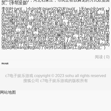
2023年10月1日，河北石家庄，市民正在以舞龙的方式欢度国
庆。(李明发摄/
李(li)叶(ye)(，)今(jin)年(nian)(2)(2)岁(sui)(，)无(wu)业(ye)(，)
去(qu)年(nian)大(da)学(xue)刚(gang)毕(bi)业(ye)(，)整
(zheng)日(ri)混(hun)迹(ji)于(yu)网(wang)吧(ba)等(deng)场
(chang)所(suo)(，)沾(zhan)染(ran)上(shang)了(le)网(wang)络
(luo)赌(du)博(bo)的(de)恶(e)习(xi)(。)他(ta)是(shi)通(tong)过
(guo)网(wang)络(luo)和(he)雇(gu)主(zhu)联(lian)系(xi)上
(shang)的(de)(，)经(jing)过(guo)双(shuang)方(fang)协(xie)商
(shang)(，)只(zhi)要(yao)张(zhang)晓(xiao)清(qing)被(bei)打
(da)残(can)废(fei)(，)他(ta)就(jiu)能(neng)获(huo)得(de)(1)(1)
万(wan)元(yuan)的(de)报(bao)酬(chou)(。)之(zhi)后(hou)雇
(gu)主(zhu)给(ji)李(li)叶(ye)发(fa)了(le)大(da)量(liang)张
(zhang)晓(xiao)清(qing)的(de)个(ge)人(ren)信(xin)息(xi)(，)支
(zhi)付(fu)了(le)一(yi)部(bu)分(fen)钱(qian)(，)并(bing)为(wei)
他(ta)网(wang)购(gou)了(le)作(zuo)案(an)工(gong)具(ju)(。)
阅读 (
0
)
网站地图
c7电子娱乐游戏 copyright © 2023 sohu all rights reserved
搜狐公司 c7电子娱乐游戏的版权所有
网站地图