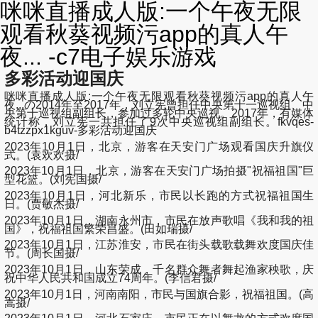
咪咪直播成人版:一个午夜无限
观看秋葵视频污app的真人午
夜... -c7电子娱乐游戏
多彩活动迎国庆
咪咪直播成人版:一个午夜无限观看秋葵视频污app的真人午
夜...の2014年至2017年，刘立宪曾担任中央第十一巡视组、中
央第十巡视组副组长，参加过多轮中央巡视。2017年，有媒体
统计称，刘立宪一共担任了9次中央巡视组副组长。fkvqes-
b4tzzpx1kguv-多彩活动迎国庆
2023年10月1日，北京，游客在天安门广场观看国庆升旗仪
式。(袁欢欢摄/
2023年10月1日，北京，游客在天安门广场拍摄"祝福祖国"巨
型花篮。(刘宪国摄/
2023年10月1日，河北新乐，市民以长跑的方式祝福祖国生
日。(贾敏杰摄/
2023年10月1日，湖南永州市，市民在放声歌唱《我和我的祖
国》，祝福祖国繁荣昌盛。(田如瑞摄/
2023年10月1日，江苏淮安，市民在街头载歌载舞欢度国庆佳
节。(周长国摄/
2023年10月1日，山东荣成，千名群众舞者舞起渔家秧歌，庆
祝中华人民共和国成立74周年。(李信君摄/
2023年10月1日，河南南阳，市民与国旗合影，祝福祖国。(高
嵩摄/