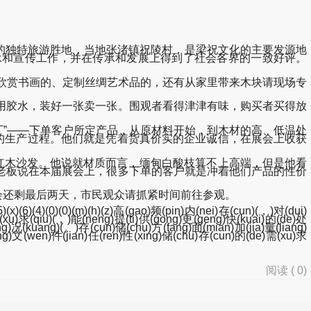
的独特旅游胜地，当地张渚镇祝陵村，是梁祝文化的主要发源地
传承和宣传工作，并在传承和发展上得到了社会各界的一致好评。
欣赏书画的、定制丝绸艺术品的，还有从家里带来木块请现场专
胶水，装好一张卖一张。围观者看得津津有味，购买者买得放
”——下单客户所定产品，从原材料开始，到木材的高、低温处
的生产过程。他们就是凭着货真价实的企业诚信，在展会上收获
红木沙发。他说就材质而言，缅甸白酸枝算不上高端，但是他看
老板说在本届展会上，很多下单的客户就是冲着他们产品的性价
会还剩最后两天，市民观众请抓紧时间前往参观。
(x)(6)(4)(0)(0)(m)(h)(z)高(gao)频(pin)内(nei)存(cun)(，)对(dui)
需(xu)求(qiu)(，)能(neng)提(ti)供(gong)更(geng)快(kuai)的(de)处
ng)况(kuang)(。)存(cun)储(chu)方(fang)面(mian)加(jia)量(liang)
(liang)文(wen)件(jian)任(ren)性(xing)储(chu)存(cun)的(de)需(xu)求
阅读 (
0
)