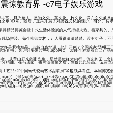
震惊教育界 -c7电子娱乐游戏
资源丰富、风光迷人，是陶文化、茶文化、竹文化、洞穴文化兼具
英台之乡”称号。随后，宜兴开展了对梁祝文化的保护、研究、
家具精品博览会暨中式生活体验展的人气持续火热。看家具的、
。
现场拼装。每个榫卯结构，让人看得清清楚楚。没有钉子，不用
大多是紫檀精品。老板自豪地说，他们开创了全国首家“透明工厂
现场直播。客户只要通过手机app网页，就能全程观看自己产品
者。从萧山赶来的张先生，显然是位红木内行，他选购了一套
十分精细。在与店家一番商谈价格之后，性价比比较高。该展位
制工艺品和“中国当代瓷画艺术品联展”等也颇具看点。本届博览
)(，)最(zui)高(gao)可(ke)选(xuan)(3)(2)(g)(b)(l)(p)(d)(d)(r)(5)
ping)面(mian)设(she)计(ji)能(neng)吃(chi)内(nei)存(cun)的(de)
wei)内(nei)存(cun)不(bu)足(zu)而(er)闪(shan)退(tui)的(de)情(qi
态(tai)硬(ying)盘(pan)更(geng)能(neng)满(man)足(zu)你(ni)海(hai)量