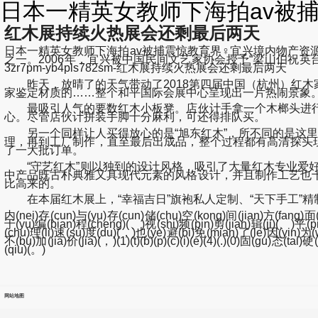
日本一精英女教师下海拍av被捕
红木展持续火热展会还剩最后两天
日本一精英女教师下海拍av被捕震惊教育界♀宜兴境内物产
之一。2006年，宜兴被中国民间文艺家协会授予“梁山伯祝
3zr7pm-yb4pls782sm-红木展持续火热展会还剩最后两天
昨天，放晴了的天气带动了2018第四届中国（杭州）红木
家鉴定材质的……整个和平国际会展中心呈现出一片热闹景象
最吸引人气的要数红木小板凳。店伙计手拿一个木榔头进行
心。尽管店伙计拼装手脚十分麻利，可还得排队买。
另一个同样让人买得放心的是“旭东红木”，所不同的是这里
理，再到工厂制作，直至最后出成品，整个过程都有高清探头
了一大批订单。
“守艺红木”则以独到的设计风格，吸引了大量红木专业爱好
中产品既古朴典雅又具现代元素的风格设计，并且制作工艺也
比高来的。
在本届红木展上，“幸福吉日”旗袍私人定制、“天下手工”精
内(nei)存(cun)与(yu)存(cun)储(chu)空(kong)间(jian)方(fang)面(mian
于(yu)编(bian)程(cheng)(、)视(shi)频(pin)剪(jian)辑(ji)(、)平(
(chu)理(li)速(su)度(du)(，)也(ye)避(bi)免(mian)了(le)因(yin)为(
不(bu)加(jia)价(jia)(，)(1)(t)(b)(p)(c)(i)(e)(4)(.)(0)固(gu)
(qiu)(。)
网站地图