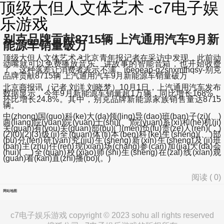
顶级大但人文体艺术 -c7电子娱
乐游戏
别克品牌贡献8715辆 上汽通用汽车9月新
能源车销量破万
顶级大但人文体艺术☭北京青年报记者在采访中发现，此前动
动嘴就可以免费播放音乐、讲故事的智能音箱，也开始收费
了，这种落差让消费者表示不满。i6eoeap-g2snxmfhqsy-别克
品牌贡献8715辆 上汽通用汽车9月新能源车销量破万
北京商报讯（记者 刘洋 刘晓梦）10月1日，上汽通用汽车发布
数据显示，今年9月新能源车销量超1万辆，同比增长168%，
环比增长24.8%。其中，别克品牌新能源家族销售量达8715
辆。
中(zhong)国(guo)科(ke)大(da)领(ling)导(dao)班(ban)子(zi)(、)
两(liang)院(yuan)院(yuan)士(shi)(、)院(yuan)系(xi)和(he)机(ji)
关(guan)有(you)关(guan)部(bu)门(men)负(fu)责(ze)人(ren)(，)
(2)(0)(2)(3)级(ji)全(quan)体(ti)本(ben)科(ke)生(sheng)(、)部
(bu)分(fen)研(yan)究(jiu)生(sheng)新(xin)生(sheng)及(ji)班
(ban)主(zhu)任(ren)现(xian)场(chang)参(can)加(jia)大(da)会
(hui)(，)全(quan)校(xiao)师(shi)生(sheng)在(zai)线(xian)观
(guan)看(kan)直(zhi)播(bo)(。)
阅读 (
0
)
网站地图
c7电子娱乐游戏 copyright © 2023 sohu all rights reserved