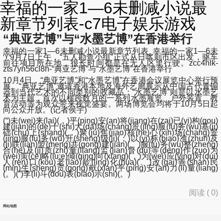
幸福的一家1—6未删减小说最
新章节列表-c7电子娱乐游戏
“典亚艺博”与“水墨艺博”在香港举行
幸福的一家1—6未删减小说最新章节列表_幸福的一家1—6未
♈9月7日上午，“五人勘查小组”正式从日喀则市区出发，驱车
前往项目所在地，很长时间都是在无人区里行驶。zcc4hlk-
zts7yn56cl8h-“典亚艺博”与“水墨艺博”在香港举行
10月4日，“典亚艺博”和“水墨艺博”在香港会议展览中心举行预
展。“典亚艺博”邀请香港本地及海外艺廊展示从中国古代青铜
器到当代艺术的不同类别的收藏品；“水墨艺博”则是以水墨艺
术为主题，首次以横跨数月的一系列水墨展览、户外装置、教
育活动等为观众带来视觉盛宴。两场博览会均将于10月5日起
向公众开放。(记者侯宇)
(“)未(wei)来(lai)(，)平(ping)安(an)将(jiang)在(zai)已(yi)构(gou)
建(jian)的(de)十(shi)大(da)场(chang)景(jing)服(fu)务(wu)基(ji)
础(chu)上(shang)(，)聚(ju)焦(jiao)核(he)心(xin)场(chang)景
(jing)服(fu)务(wu)升(sheng)级(ji)(；)以(yi)标(biao)准(zhun)及
(ji)联(lian)盟(meng)共(gong)建(jian)(、)服(fu)务(wu)整(zheng)
合(he)及(ji)质(zhi)量(liang)监(jian)督(du)等(deng)作(zuo)为
(wei)策(ce)略(lu:e)倾(qing)向(xiang)(，)为(wei)应(ying)对(dui)
人(ren)口(kou)老(lao)龄(ling)化(hua)(、)改(gai)善(shan)民
(min)生(sheng)贡(gong)献(xian)平(ping)安(an)力(li)量(liang)
(。)(”)李(li)斗(dou)表(biao)示(shi)(。)
阅读 (
0
)
网站地图