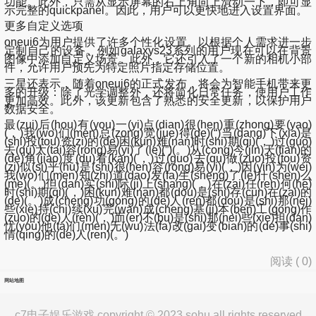
功能。此外，只需从显示屏幕的右上角向上滑动一下，即可显
示完整的quickpanel。因此，用户可以更快地进入设置界面。
更多自定义选项
oneui6为用户提供了许多个性化设置。以根据个人需求进一步
定制自己的设备。例如galaxys23系列的用户现在可以在背景
图像中添加自定义场景。此外，它还引入了一个新的相机小部
件，允许用户预先为特定照片指定存储位置。
三星还表示，随着oneui6的正式发布，将会为智能手机带来更
多的升级：除了光学调整外，还将简化日常任务，使用户工作
更加高效。此外，该更新包含了熟悉的安全更新，以保护用户
数据安全。
最(zui)后(hou)有(you)一(yi)点(dian)很(hen)重(zhong)要(yao)
(，)我(wo)们(men)总(zong)觉(jue)得(de)(“)当(dang)下(xia)是
(shi)投(tou)资(zi)的(de)困(kun)难(nan)时(shi)期(qi)(，)过(guo)
去(qu)太(tai)容(rong)易(yi)了(le)(”)(。)从(cong)今(jin)天(tian)的
(de)角(jiao)度(du)看(kan)(，)过(guo)去(qu)做(zuo)投(tou)资
(zi)似(si)乎(hu)是(shi)很(hen)容(rong)易(yi)(，)因(yin)为(wei)
我(wo)们(men)知(zhi)道(dao)发(fa)生(sheng)了(le)什(shen)么
(me)(。)但(dan)实(shi)际(ji)上(shang)(，)在(zai)任(ren)何(he)
时(shi)期(qi)(，)困(kun)难(nan)都(dou)是(shi)存(cun)在(zai)的
(de)(。)成(cheng)功(gong)的(de)人(ren)都(dou)是(shi)那(nei)
些(xie)持(chi)续(xu)完(wan)成(cheng)基(ji)本(ben)工(gong)作
(zuo)的(de)人(ren)(，)而(er)不(bu)是(shi)那(nei)些(xie)担(dan)
忧(you)他(ta)们(men)无(wu)法(fa)改(gai)变(bian)的(de)事(shi)
情(qing)的(de)人(ren)(。)
阅读 (
0
)
网站地图
c7电子娱乐游戏 copyright © 2023 sohu all rights reserved