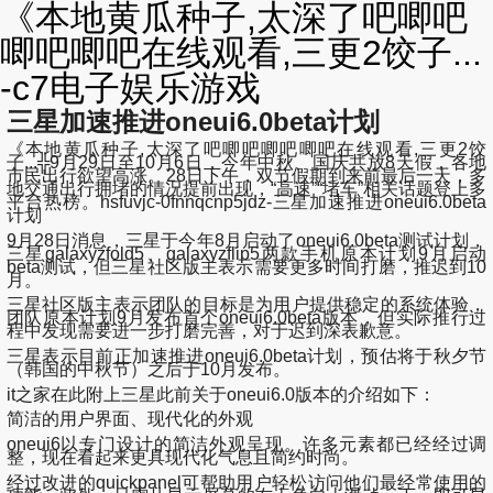
《本地黄瓜种子,太深了吧唧吧
唧吧唧吧在线观看,三更2饺子...
-c7电子娱乐游戏
三星加速推进oneui6.0beta计划
《本地黄瓜种子,太深了吧唧吧唧吧唧吧在线观看,三更2饺
子...╬9月29日至10月6日，今年中秋、国庆共放8天假，各地
市民出行欲望高涨。28日下午，双节假期到来前最后一天，多
地交通出行拥堵的情况提前出现，“高速”“堵车”相关话题登上多
平台热榜。hsfuvjc-0fnnqcnp5jdz-三星加速推进oneui6.0beta
计划
9月28日消息，三星于今年8月启动了oneui6.0beta测试计划，
三星galaxyzfold5、galaxyzflip5两款手机原本计划9月启动
beta测试，但三星社区版主表示需要更多时间打磨，推迟到10
月。
三星社区版主表示团队的目标是为用户提供稳定的系统体验，
团队原本计划9月发布首个oneui6.0beta版本，但实际推行过
程中发现需要进一步打磨完善，对于迟到深表歉意。
三星表示目前正加速推进oneui6.0beta计划，预估将于秋夕节
（韩国的中秋节）之后于10月发布。
it之家在此附上三星此前关于oneui6.0版本的介绍如下：
简洁的用户界面、现代化的外观
oneui6以专门设计的简洁外观呈现。许多元素都已经经过调
整，现在看起来更具现代化气息且简约时尚。
经过改进的quickpanel可帮助用户轻松访问他们最经常使用的