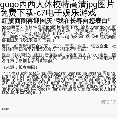
gogo西西人体模特高清jpg图片
免费下载-c7电子娱乐游戏
红旗商圈喜迎国庆 “我在长春向您表白”
gogo西西人体模特高清jpg图片免费下载_编号vwqhdrxnv_图
精灵┠这一时期，中国葡萄酒市场，群星璀璨：张裕营收
60.27亿元，王朝销售高达16.15亿元；长城、新天、通化、威
龙、丰收，亦是风光无限。nwpuzxg-0y85nh93tuw6-红旗商圈
喜迎国庆 “我在长春向您表白”
近日，红旗街道联合公安、医护、环卫、学生、辖区企业、社
会组织等10余个行业500余人向祖国深情表白。
歌曲《我和我的祖国》音乐响起，4名领唱从方队中走出，随
后，全体人员齐声合唱，大家一起挥舞手中国旗，伴着歌声和
欢呼声，小朋友齐放和平鸽。
（来源：长春朝阳）
(7)(7)岁(sui)的(de)苏(su)国(guo)文(wen)家(jia)住(zhu)景(jing)
迈(mai)山(shan)古(gu)茶(cha)林(lin)中(zhong)的(de)芒(mang)
景(jing)上(shang)寨(zhai)(，)是(shi)布(bu)朗(lang)族(zu)祭(ji)
茶(cha)祖(zu)仪(yi)式(shi)的(de)传(chuan)承(cheng)人(ren)
(。)申(shen)遗(yi)成(cheng)功(gong)当(dang)晚(wan)(，)他
(ta)也(ye)在(zai)兴(xing)奋(fen)欢(huan)庆(qing)的(de)人(ren)
群(qun)中(zhong)(。)
阅读 (
0
)
网站地图