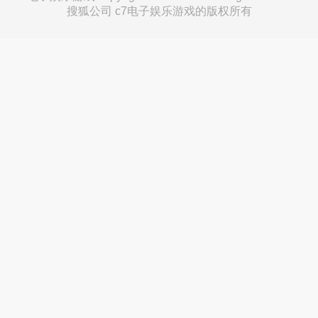
搜狐公司 c7电子娱乐游戏的版权所有