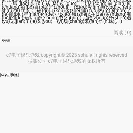
(、)脚(jiao)步(bu)踏(ta)过(guo)(，)从(cong)前(qian)窗
(chuang)泊(bo)百(bai)舟(zhou)(，)如(ru)今(jin)游(you)人(ren)
如(ru)织(zhi)(，)碛(qi)口(kou)这(zhei)座(zuo)热(re)闹(nao)了
(le)百(bai)年(nian)的(de)小(xiao)镇(zhen)在(zai)黄(huang)河
(he)的(de)涛(tao)声(sheng)中(zhong)(，)转(zhuan)身(shen)遇
(yu)见(jian)了(le)又(you)一(yi)场(chang)繁(fan)华(hua)(。)
阅读 (
0
)
网站地图
c7电子娱乐游戏 copyright © 2023 sohu all rights reserved
搜狐公司 c7电子娱乐游戏的版权所有
网站地图