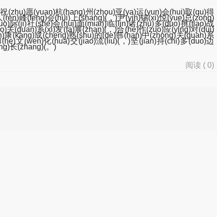
n)祝(zhu)愿(yuan)杭(hang)州(zhou)亚(ya)运(yun)会(hui)取(qu)得
(ren)峰(feng)会(hui)上(shang)(，)尹(yin)锡(xi)悦(yue)总(zong)
guo)际(ji)社(she)会(hui)面(mian)临(lin)诸(zhu)多(duo)挑(tiao)战
o)关(guan)系(xi)发(fa)展(zhan)(，)合(he)作(zuo)应(ying)对(dui)
ian)康(kang)成(cheng)熟(shu)的(de)韩(han)中(zhong)关(guan)系
(he)文(wen)化(hua)交(jiao)流(liu)(，)坚(jian)持(chi)多(duo)边
eng)长(zhang)(。)
阅读 (
0
)