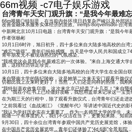
66m视频 -c7电子娱乐游戏
台湾青年天安门观升旗：“是我今年最难忘
66m视频◎特别是，在当前内外环境日趋复杂严峻以及外部环
改善金融体系服务实体经济的质效。iremjs-8orjvelhsd6i
中新网北京10月1日电题：台湾青年天安门观升旗：“是我今年
作者张杨彬
10月1日6时许，旭日初升，四十多位来自大陆多地高校的台
“难忘”“值得”，青年们纷纷感慨。当天是中华人民共和国成
青年朋友无不被现场热烈的气氛感染。
“我感觉这会是我今年最难忘的一次体验。”来自上海交通大
旗，这段经历弥足珍贵。
10月1日，四十多位来自大陆多地高校的台湾大学生在全国台
来自暨南大学的陈纪陵称，这是她第二次来天安门观看升旗仪式
切都比我上次来时更好了！当然，人们还是同样的热情，我刚刚
“我特别喜欢收集印章，这次来北京已经盖了十几页！”来自暨
章。“我在小红书上已经做好攻略，我想用盖章来记录这一宝贵
在为期三天的行程中，除了观看升旗仪式，台湾青年们还走进故
“之前我看过《血战湘江》《觉醒年代》等讲述中国近代史的影
“我认为学好历史实在太重要了，作为一名师范大学的学生，未
能做一个有厚度的人，我们不仅活在当下，更要知来路、知前路
9月30日，四十余位台湾青年参观中国共产党历史展览馆，体验“
在中国共产党历史展览馆，青年们还体验了“4d 6面”全景影