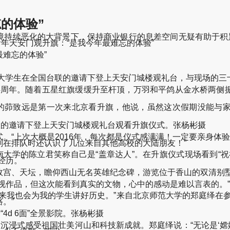
的体验”
境持续恶化的大背景下，保持商业银行的息差空间无疑有助于积
-台湾青年天安门观升旗：“是我今年最难忘的体验”
最难忘的体验”
湾大学生在全国台联的邀请下登上天安门城楼观礼台，与现场的三
立74周年。随着五星红旗缓缓升至杆顶，万羽和平鸽从金水桥两
学的茆致远是第一次来北京看升旗，他说，虽然这次假期没能与
联的邀请下登上天安门城楼观礼台观看升旗仪式。张杨彬摄
。“上次大概是2016年，每次都是仪式感满满！一定要亲身体验
在排队时还认识了几位来自其他高校的大陆朋友！”
南大学的陈立君笑称自己是“盖章达人”。在升旗仪式现场看到“
经历。”
宫、天坛，瞻仰西山无名英雄纪念碑，游览位于香山的双清别墅等
视作品，但这次能看到真实的文物，心中的感动是难以言表的。
来我也会为我的学生讲好历史。”来自北京师范大学的郑庭绎在
。”
4d 6面”全景影院。张杨彬摄
院，沉浸式感受祖国壮美河山和科技新成就。郑庭绎说：“无论是‘嫦