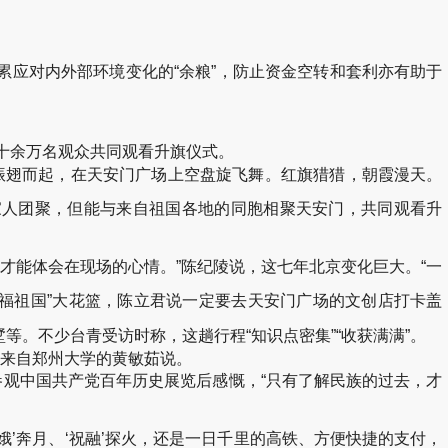
累应对内外部环境变化的“余粮”，防止资金空转和套利亦有助于
十余万名观众共同观看升旗仪式。
侧振翅而起，在天安门广场上空盘旋飞舞。红旗猎猎，朝霞漫天。
家人团聚，但能与来自祖国各地的同胞相聚天安门，共同观看升
才能体会在现场的心情。”陈纪陵说，这七年北京变化巨大。“一
祝福祖国”大花篮，陈立君说一定要去天安门广场的文创店打卡盖
。不少台青受访时称，这趟行程“知识点密集”“收获满满”。
”来自郑州大学的黄敏茹说。
参观中国共产党百年历史展览后感慨，“只有了解民族的过去，才
娥’奔月、‘祝融’探火，还是一日千里的高铁、方便快捷的支付，