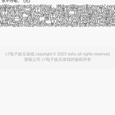
不停歇。”(完)
g)国(guo)的(de)近(jin)邻(lin)(，)韩(han)国(guo)衷(zhong)心(xi
厘(li)岛(dao)二(er)十(shi)国(guo)集(ji)团(tuan)领(ling)导(dao)人
ng)了(le)良(liang)好(hao)交(jiao)流(liu)(。)当(dang)前(qian)国(
ao)往(wang)(，)有(you)利(li)于(yu)推(tui)动(dong)两(liang)国(gu
)方(fang)一(yi)道(dao)(，)致(zhi)力(li)于(yu)发(fa)展(zhan)健(j
jing)贸(mao)合(he)作(zuo)(、)人(ren)员(yuan)交(jiao)往(wang)和
同(tong)促(cu)进(jin)世(shi)界(jie)经(jing)济(ji)复(fu)苏(su)增(z
c7电子娱乐游戏 copyright © 2023 sohu all rights reserved
搜狐公司 c7电子娱乐游戏的版权所有