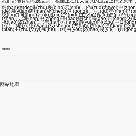
我们都能真切地感受到，祖国正在伟大复兴的道路上行之愈坚，永
韩(han)德(de)洙(zhu)表(biao)示(shi)(，)作(zuo)为(wei)中(zhon
(de)圆(yuan)满(man)成(cheng)功(gong)(。)去(qu)年(nian)巴(ba)
统(tong)同(tong)习(xi)近(jin)平(ping)主(zhu)席(xi)进(jin)行(xi
(zhan)(，)韩(han)中(zhong)保(bao)持(chi)高(gao)层(ceng)交(ji
挑(tiao)战(zhan)(。)韩(han)方(fang)愿(yuan)同(tong)中(zhong
(xi)(。)希(xi)望(wang)双(shuang)方(fang)加(jia)强(qiang)经(
(bian)主(zhu)义(yi)和(he)自(zi)由(you)贸(mao)易(yi)(，)共(gong)
网站地图
网站地图