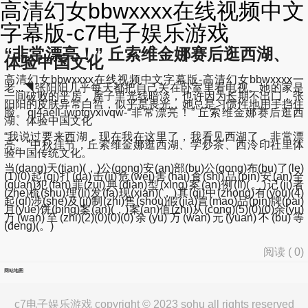
高清幻女bbwxxxx在线视频中文
字幕版-c7电子娱乐游戏
“非常漂亮！” 丘索维金娜赛后逛西湖、
体验中国文化
高清幻女bbwxxxx在线视频中文字幕版-高清幻女bbwxxxx一
老...◥张阳阳几乎每天都把自己关在卧室里看电视。她的家是
一间破败的平房，屋子里光线暗淡，也许因为长期不出门，张
阳阳的皮肤异常白皙，似乎是畏光，她总是习惯性地用手挡住
脸。qj4aell-iwptgyxivqw-“非常漂亮！” 丘索维金娜赛后逛西
湖、体验中国文化
“我说过要来西湖，现在我在这里了，我看见西湖了，非常漂
亮。”中秋佳节，丘索维金娜逛西湖、学炒茶、西泠印社里体
验中国传统文化。
当(dang)天(tian)(，)公(gong)安(an)部(bu)公(gong)布(bu)了(le)
(1)(0)起(qi)打(da)击(ji)危(wei)害(hai)食(shi)品(pin)安(an)全
(quan)犯(fan)罪(zui)典(dian)型(xing)案(an)例(li)(。)记(ji)者
(zhe)梳(shu)理(li)发(fa)现(xian)(，)其(qi)中(zhong)有(you)(4)
起(qi)涉(she)及(ji)制(zhi)售(shou)假(jia)冒(mao)品(pin)牌(pai)
月(yue)饼(bing)案(an)(，)案(an)值(zhi)从(cong)(5)(0)(0)余(yu)
万(wan)至(zhi)(2)(0)(0)(0)余(yu)万(wan)元(yuan)不(bu)等
(deng)(。)
阅读 (
0
)
网站地图
c7电子娱乐游戏 copyright © 2023 sohu all rights reserved