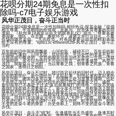
花呗分期24期免息是一次性扣
除吗-c7电子娱乐游戏
风华正茂日，奋斗正当时
花呗分期24期免息是一次性扣除吗-财经热议-探其金融『提倡
相互尊重、平等相待的价值观，是参与、欣赏体育赛事的共同
准则。《杭州第19届亚运会文明观赛礼仪》提出：“尊重各参
赛国家、地区，在升旗、奏歌环节，请肃立并行注目礼，不要
在场内随意走动。”“无论胜负，对各国参赛运动员的精彩表现
给予应有的尊重。”lq8b13c-kf9wiesfi2t9-风华正茂日，奋斗正
当时
百年前的旧中国风雨飘摇，山河欲坠，破碎不已。百年后的新
中国朝气蓬勃，山河无恙，欣欣向荣。可历史性的变革不是三
言两语就可概述的，背后的艰辛与血泪也不是你一言我一语就
可抛却的。虽今日与他日不可同日而言，然生逢盛世，风华正
茂日，我辈奋斗正当时，当以青春之我，创青春之民族，青春
之国家，逐明日之朝阳。
风华正茂日，奋斗不过时。踏过跌宕起伏的旧时代，迈入稳步
向前的新世纪，新中国经历了从站起来，到强起来和富起来的
艰辛历程。建国70多年以来，中国既正处与发展关键期，也处
于风华正茂日，而与时代同生的我们也正值青春之日。诚然，
新中国早已不再处于过去“落后就要挨打”的境地，但这不意味
着我们现在就不需要奋斗了。奋斗永不过时。乡村振兴下脱贫
致富的乡民们的笑脸确实让人振奋不已，但依旧存在因贫穷被
困于深山中的孩子们；高精尖技术领域我们的确已走在世界的
前端，但我们无法保证完全不会陷入“卡脖子”境地。就像改革
只有进行时，没有完成时一样，奋斗亦然。时序轮替中，始终
不变的是奋斗者的身姿；历史坐标上，始终不变的是奋斗者的
步伐。
风华正茂日，奋斗不“错”时。生逢盛世当不负盛世，身逢其时
当奋斗其时。时代造就青年，盛世成就青年。革命时期，一批