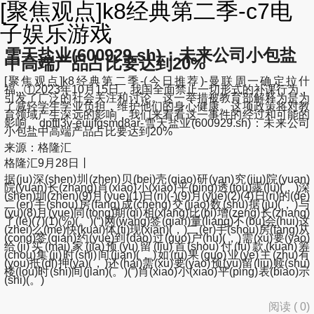
[聚焦观点]k8经典第二季-c7电
子娱乐游戏
雪天盐业(600929.sh)：未来公司小包盐
中高端产品占比要达到20%
[聚焦观点]k8经典第二季-(今日推荐)-曼联周一确定拉什
福...①2023年10月15日，我国全面禁止一切形式的补课行为，
引发了广泛的社会关注和讨论。这一举措被教育部解释为是为
了减轻学生学业负担，维护他们的身心健康。这项政策将对教
育领域产生深远的影响，我们来看看这一事件的经过和可能的
影响。dpftl3v-euijfgsmd8ar-雪天盐业(600929.sh)：未来公司
小包盐中高端产品占比要达到20%
来源：格隆汇
格隆汇9月28日丨
据(ju)深(shen)圳(zhen)贝(bei)壳(qiao)研(yan)究(jiu)院(yuan)
院(yuan)长(zhang)肖(xiao)小(xiao)平(ping)透(tou)露(lu)(，)深
(shen)圳(zhen)(9)月(yue)(1)日(ri)(-)(9)月(yue)(2)(4)日(ri)的(de)
二(er)手(shou)房(fang)成(cheng)交(jiao)数(shu)据(ju)(，)与
(yu)(8)月(yue)同(tong)期(qi)相(xiang)比(bi)增(zeng)长(zhang)
了(le)(7)(1)(%)(。)(“)网(wang)签(qian)量(liang)不(bu)会(hui)这
(zhei)么(me)快(kuai)体(ti)现(xian)(，)二(er)手(shou)房(fang)从
(cong)签(qian)约(yue)到(dao)过(guo)户(hu)(，)需(xu)要(yao)
给(ji)买(mai)家(jia)预(yu)留(liu)首(shou)付(fu)款(kuan)筹
(chou)集(ji)时(shi)间(jian)(，)如(ru)果(guo)业(ye)主(zhu)有
(you)抵(di)押(ya)(，)还(hai)需(xu)要(yao)预(yu)留(liu)赎(shu)
楼(lou)时(shi)间(jian)(。)(”)肖(xiao)小(xiao)平(ping)表(biao)示
(shi)(。)
阅读 (
0
)