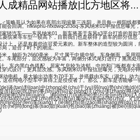
美人成精品网站播放|北方地区将...
地区将...♂策略哥认为如果在底部出现缩量三连阳，并且每一根阳
nfkwphu-nfxdwqc2l3oq-东风纳米01申报信息曝光
家轿汽车——东风纳米01，新车将基于东风s3平台打造的首款
五菱缤果等车型一较高下，目前我们也是获得了新车的部分信息
的设计上，还是有着些许可爱元素的。新车整体的造型较为圆润，
布局，迎合了时下的潮流。
1570毫米，轴距为2660毫米，尺寸属于中规中矩。车身侧面
足。车尾部分，层次感较为丰富，两侧分体式尾灯进行了熏黑处
设计，车内黑白色搭配，居家气息较为浓郁，中控和门板都有大
式设计，更具层次感。东风纳米01申报信息曝光，充电8分钟续
驱动电机，最大输出功率为70千瓦，并搭载由东实（湖北）动力
/小时，这在纯电小型车中算得上是佼佼者了。那么，新车是否能够
的(de)谈(tan)判(pan)中(zhong)处(chu)于(yu)弱(ruo)势(shi)地(di
i)提(ti)起(qi)民(min)事(shi)诉(su)讼(song)主(zhu)张(zhang)格(g
的(de)时(shi)间(jian)(、)精(jing)力(li)和(he)资(zi)金(jin)投(tou
法(fa)院(yuan)支(zhi)持(chi)亦(yi)属(shu)未(wei)知(zhi)(。)(”)北
i)明(ming)分(fen)享(xiang)了(le)制(zhi)造(zao)商(shang)独(du)立
)合(he)同(tong)条(tiao)款(kuan)包(bao)装(zhuang)被(bei)强(qia
)