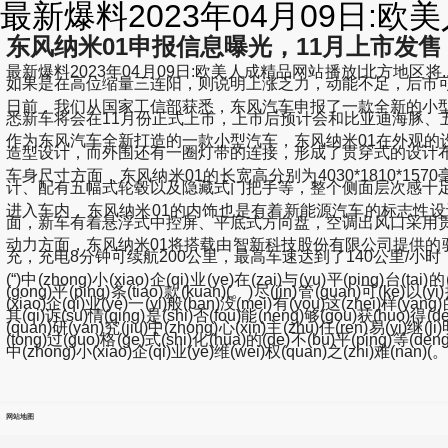
最新爆料2023年04月09日:欧
东风纳米01申报信息曝光，11月上市发售
最新爆料2023年04月09日:欧美人成精品网站播放|北方
如果是在高位缩量三连阳，则说明上涨乏力，动能不足，后市可能会回调。
日前，我们从国家工信部获悉，东风汽车申报了一款全新的小型
悉新车将会在11月份正式上市，上市后预计会和比亚迪海豚、
作为东风汽车全新打造的一款小型汽车，东风纳米01在外观
造型设计，而外围还有一圈灯带的连接，形成了贯穿式的设计
车身尺寸方面，东风纳米01的长宽高分别为4030*1810*
计、配有五幅式轮毂以及隐藏式门把手等，整个侧面层次感十
进入车内，东风纳米01的内饰也是有着新能源汽车的标志性
面，新车有着悬浮式中控屏、平底式方向盘，空调出风口采用贯穿
动力方面，东风纳米01将搭载由智新科技股份有限公司提供的
充，充电8分钟可续航200公里，最高车速达到了140公里
(“)中(zhong)小(xiao)企(qi)业(ye)在(zai)与(yu)平(ping)台(tai)
(gong)平(ping)条(tiao)款(kuan)(。)尽(jin)管(guan)可(ke)以(y
(xiao)企(qi)业(ye)一(yi)般(ban)没(mei)有(you)这(zhei)样(yang)
其(qi)诉(su)情(qing)是(shi)否(fou)能(neng)够(gou)获(huo)得(de)
(quan)研(yan)究(jiu)中(zhong)心(xin)主(zhu)任(ren)易(yi)继(j
(tong)过(guo)格(ge)式(shi)化(hua)的(de)不(bu)平(ping)等(deng
中(zhong)小(xiao)企(qi)业(ye)维(wei)权(quan)之(zhi)难(nan)(。
网站地图