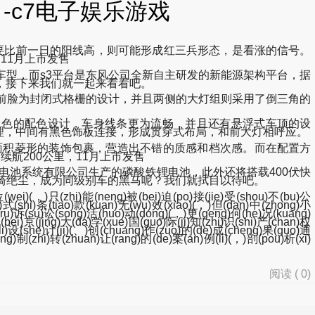
 -c7电子娱乐游戏
线都要比前一日的阳线高，则可能形成红三兵形态，是看涨的信号。
，11月上市发售
车型，而s3平台是东风公司全新自主研发的新能源架构平台，据
，接下来我们就一起来看看吧。
前脸为封闭式格栅的设计，并且两侧的大灯组则采用了倒三角的
，采用双色的配色设计，车身线条更为流畅，并且还有悬浮式车顶的设
理，中间有黑色饰板连接，形成贯穿式布局，和前大灯相呼应。
面积菱形的装饰包裹，营造出不错的质感和档次感。而在配置方
航200公里，11月上市发售
电池系统有限公司生产的磷酸铁锂电池，此外还将搭载400伏快
一骑绝尘，成为同级别车的黑马呢？我们就拭目以待吧。
)位(wei)(，)只(zhi)能(neng)被(bei)迫(po)接(jie)受(shou)不(bu)公
e)式(shi)条(tiao)款(kuan)无(wu)效(xiao)(，)但(dan)中(zhong)小
)入(ru)诉(su)讼(song)活(huo)动(dong)(，)更(geng)何(he)况(kuang)
(bei)京(jing)大(da)学(xue)国(guo)际(ji)知(zhi)识(shi)产(chan)权
(li)设(she)计(ji)(、)创(chuang)作(zuo)的(de)成(cheng)果(guo)通
ng)制(zhi)转(zhuan)让(rang)的(de)案(an)例(li)(，)剖(pou)析(xi)
阅读 (
0
)