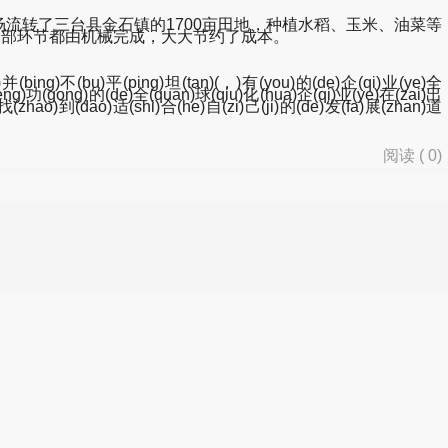
流转了三台县金石镇的1700亩田地，种植水稻、玉米、油菜等
全部环节都由机械完成，大大节约了成本。
n)并(bing)不(bu)平(ping)坦(tan)(，)有(you)的(de)企(qi)业(ye)全
heng)功(gong)的(de)全(quan)球(qiu)化(hua)企(qi)业(ye)在(zai)出
找(zhao)到(dao)适(shi)合(he)自(zi)己(ji)的(de)发(fa)展(zhan)道
阅读 (
0
)