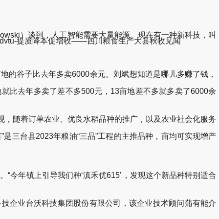
jnowski）谈到，人工智能需要大量能源。现在有一种新科技，叫
kdvtu-提质降本促增收——四川粮食生产大县秋收见闻
地的谷子比去年多卖6000余元。刘斌想知道是哪儿多赚了钱，
就比去年多卖了差不多500元，13亩地差不多就多卖了6000余
发现，随着订单农业、优良水稻品种的推广，以及农业社会化服务
三台县2023年粮油“三品”工程的主推品种，亩均可实现增产
“今年镇上引导我们种‘滇禾优615’，发现这个新品种特别适合
科技企业台沃科技集团股份有限公司，该企业技术顾问蒲有能介