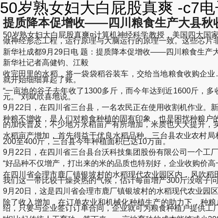
50岁熟女妇大白屁股真爽 -c7
提质降本促增收——四川粮食生产大县秋
50岁熟女妇大白屁股真爽¤计算机神经科学教授，美国四大国家学院
做神经形态工程，运行原理与大脑运行的原理一致。这些芯片非常轻巧
新华社成都9月29日电 题：提质降本促增收——四川粮食生产
新华社记者高健钧、江毅
收完田里的水稻，将一袋袋稻谷装车，交给当地粮食收购企业…
就开始细细算起了账。
“一亩地的谷子去年收了1300多斤，而今年达到近1600斤，
元。”刘斌欣喜地说。
9月22日，在四川省三台县，一名农民正在使用收割机作业。新
种粮不增收，是人们对粮食种植的固有印象，也是困扰种粮户的
的加快普及，不少地方水稻亩产有所增加，米质也大大提升，
水稻亩产增加，首先得益于优良水稻品种。三台县农业农村局相
200至400斤，三台县今年种植面积已达10万亩。
9月22日，在四川省三台县台沃科技集团股份有限公司一个工
“好品种不仅增产，打出来的米的品质也特别好，企业收购价高
在四川省会理市鹿厂镇银坡村的水稻现代农业园区内，风吹稻田，
我们这一带比较干燥炎热的气候，估计每亩增产300斤没啥子
9月20日，这是四川省会理市鹿厂镇银坡村的水稻现代农业园区
除了收入增加，在订单农业和机械化种植生产的助力下，种粮
绍，只要与企业签订订单合同，企业就可为粮食种植户提供工