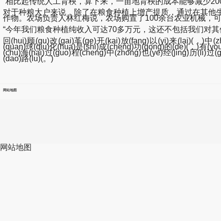
“相比起传统人工育秧，算下来，一亩地育秧的成本能够减少20
对于种粮大户来说，除了在粮食种植上增产提质，通过在其他生
作物。农场负责人林红梅说，农场购置了100余台农业机械，
“今年我们粮食种植纯收入可达70多万元，这还不包括我们对其
回(hui)顾(gu)改(gai)革(ge)开(kai)放(fang)以(yi)来(lai)(，)中(
(quan)球(qiu)化(hua)是(shi)成(cheng)功(gong)的(de)(，)有(you
(chu)海(hai)过(guo)程(cheng)中(zhong)也(ye)经(jing)历(li)过
(dao)路(lu)(。)
网站地图
网站地图