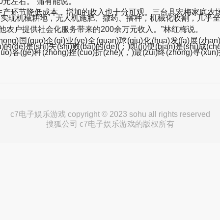
0元左右。”蒲有能说。
产环节降低成本，增加的收入也十分可观。三台县宏梅家庭农场
可实现机械耕地，无人机施肥、撒药、播种，机械化收割，几乎
他农户提供社会化服务带来的200余万元收入。”林红梅说。
zhong)国(guo)企(qi)业(ye)全(quan)球(qiu)化(hua)发(fa)展(zha
)的(de)是(shi)失(shi)败(bai)的(de)(；)即(ji)便(bian)是(shi)成(c
(guo)各(ge)种(zhong)挫(cuo)折(zhe)(，)最(zui)终(zhong)寻(xun)
c7电子娱乐游戏 copyright © 2023 sohu all rights reserved
搜狐公司 c7电子娱乐游戏的版权所有