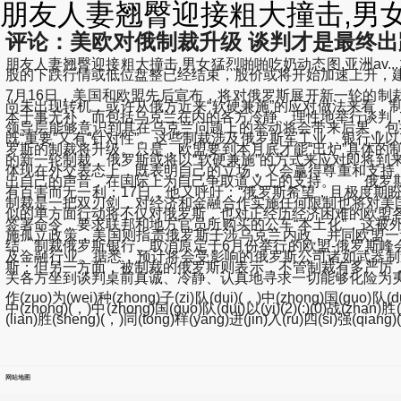
朋友人妻翘臀迎接粗大撞击,男女猛
评论：美欧对俄制裁升级 谈判才是最终出
朋友人妻翘臀迎接粗大撞击,男女猛烈啪啪吃奶动态图,亚洲av
股的下跌行情或低位盘整已经结束，股价或将开始加速上升，建议持续关
7月16日，美国和欧盟先后宣布，将对俄罗斯展开新一轮的制
尚未出现转机，或许从俄方近来“软硬兼施”的应对做法来看
本于事无补，而包括乌克兰在内的各方冷静、理性地举行谈判
领导层能够意识到其在乌克兰问题上的举动将会带来后果，包
既“重要”又有“针对性”。这些制裁涉及俄罗斯军工业、银行
罗斯的制裁将升级。只是，欧盟要到本月底才能“出炉”具体
的新一轮制裁，俄罗斯或将以“软硬兼施”的方式来应对即将到
体现在外交表态上，既表明自己的立场，又会赢得尊重和支持
出自己的声音，在国际上为自己争取道义上的支持。 俄罗斯
有百害而无一利；17日，他又呼吁：“俄罗斯希望，且极度期
制裁是一把双刃剑，对经济和金融合作实施任何限制也将对美
似的单方面行动将不仅对俄罗斯，也对正经历经济困难的欧盟
签署命令，要求联邦和地方官员所购买的公车“本土化”，这
施孤立政策，美国则指责俄罗斯干涉乌克兰内政，并同欧盟一
结、制裁俄罗斯银行、取消原定于6月份举行的欧盟-俄罗斯峰
及金融行业。据悉，预计将会受影响的俄罗斯公司诸如武器制造商ka
斯；但另一方面，被制裁的俄罗斯则表示，不管制裁有多严厉
关各方坐到谈判桌前真诚、冷静、认真地寻求一切能够化险为夷
作(zuo)为(wei)种(zhong)子(zi)队(dui)(，)中(zhong)国(guo)队(dui
中(zhong)(，)中(zhong)国(guo)队(dui)以(yi)(2)(:)(0)战(zhan)
(lian)胜(sheng)(，)同(tong)样(yang)进(jin)入(ru)四(si)强(qiang)
网站地图