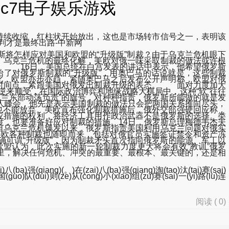
-c7电子娱乐游戏
柱状持续收缩，红柱状开始放出，这也是市场转市信号之一，表明该
谈判才是最终出路-中新网
斯将怎样应对美国和欧盟的“升级版”制裁？由于乌克兰危机眼下
，乌克兰危机的最终化解，美欧对俄一味采取制裁的做法或许根
。 16日，美国总统在白宫发表的讲话中表示，他希望俄罗斯
了对俄罗斯制裁的“升级版”，用奥巴马的话说就是，这些制裁
对此，欧盟亦步亦趋，紧随奥巴马之后发布公开声明称，欧盟对俄
的时间点，紧跟美国对俄发出制裁升级的表态。 面对力度加大
逆来顺受，在国际政治博弈和地缘战略大棋局中，这种“软”往往
兰东部动荡负责”的旗号，对种种指责，俄罗斯所能做的就是发
人峰会，他先是表示美国制裁的做法只会把两国关系推向尽头，
段也不能放弃。美欧宣布强化制裁措施后，俄外交部强硬回应称，
应措施的权利，将经济工具用作政治武器不是俄罗斯的选择。类
，也要准备好应对制裁的措施。14日，俄罗斯总理梅德韦杰夫
自乌克兰危机爆发以来，俄罗斯指责美国利用乌克兰问题对俄实
美欧各种制裁也随即而来，包括对俄官员实施签证禁令和资产冻
确可谓“升级版”，因为制裁矛头首次指向俄罗斯的能源、军工以
美国和欧盟认为，此次实施的新一轮制裁力度更大将会有效“教训”俄罗
里，解决任何危机、冲突的最重要、最根本、最关键的，还是相
)八(ba)强(qiang)(。)在(zai)八(ba)强(qiang)淘(tao)汰(tai)赛(sai)
国(guo)队(dui)则(ze)从(cong)小(xiao)组(zu)赛(sai)一(yi)路(lu)连
阅读 (
0
)