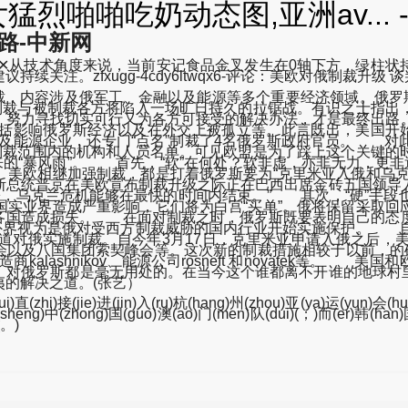
烈啪啪吃奶动态图,亚洲av... 
路-中新网
...✕从技术角度来说，当前安记食品金叉发生在0轴下方，绿
注。zfxugg-4cdy6ltwqx6-评论：美欧对俄制裁升级 
裁，内容涉及俄军工、金融以及能源等多个重要经济领域。俄罗
，制裁与被制裁各方将陷入一场旷日持久的拉锯战。有识之士指出
，努力寻找切实可行又为各方可接受的解决办法，才是最终出路
括影响俄罗斯经济以及在外交上被孤立等。此言既出，美国开始
业以及能源企业，还专门“点名”制裁了4名俄罗斯政府官员。 
的制裁范围内的机构和人员名单。可见欧盟是为了踩上这个关键
来的“暴风雨”。 首先，“软”在何处？软非虚，亦非无力，更非
。美欧相继加强制裁，都是打着俄罗斯要为“克里米亚入俄和乌克
总统普京在美欧宣布制裁升级之际正在巴西出席金砖五国领导
盼，乌克兰危机能够在最快的时间内结束。” 其次，“硬”手
国实业界造成严重影响，它们将为白宫“买单”。俄将保留采取回
各国造成损失。 在面对制裁之时，俄罗斯既要表明自己的态度
被外界视为是俄对受西方制裁威胁的国内行业开始实施保护。 
道对俄实施制裁。自今年3月17日，克里米亚申请入俄之后，
会以及八国集团索契峰会等。这次新的制裁措施相较于以前，的
lashnikov、能源公司rosneft 和novatek等。 
，对俄罗斯都是毫无用处的。在当今这个谁都离不开谁的地球村
的解决之道。(张艺）
)直(zhi)接(jie)进(jin)入(ru)杭(hang)州(zhou)亚(ya)运(yun)会(hui
胜(sheng)中(zhong)国(guo)澳(ao)门(men)队(dui)(；)而(er)韩(han)
(。)