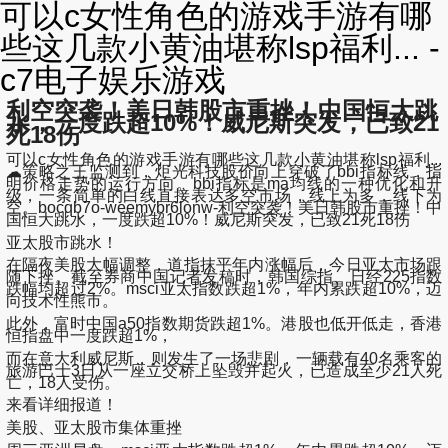
可以c女性角色的游戏手游有哪
些这几款小黄油堪称lsp福利... -
c7电子娱乐游戏
利空突袭！美日韩股市重挫！中国恒大跳
水，一度跌超10%！威尼斯突发，已致21
死18伤
可以c女性角色的游戏手游有哪些这几款小黄油堪称lsp福利...
☁策略之王监测到，炬光科技股价向上穿破了bbi指标线，指
明价格走势的运行方向。bbi指标是ma均线的一种优化和升
级，一条简单的白线直接表达多空市场，线上为多，线下为
空。bocqb7o-weemybr6lonw-利空突袭！美日韩股市重挫！中
国恒大跳水，一度跌超10%！威尼斯突发，已致21死18伤
亚太股市跳水！
在隔夜美股大幅调整，道指抹平年内涨幅后，今日亚太市场跟
随下挫。截至券商中国记者发稿时，韩国综指、日经225指数
跌幅均超过2%。msci亚太指数跌超1%，年内累跌超10%，迈
向技术性熊市。
此外，富时中国a50指数期货跌超1%。港股也低开低走，香港
恒指盘中一度跌超1%，
而在意大利威尼斯，则发生了一场悲剧，一辆载有40名乘客的
旅游巴士3日从一座立交桥上坠毁并起火，已造成至少21人死
亡，18人受伤。
来看详细报道！
美股、亚太股市集体重挫