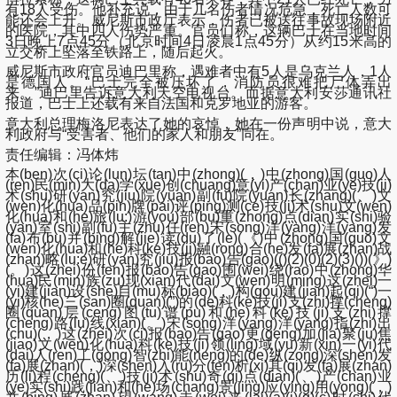
有18人受伤。他补充说，由于几名伤者情况危急，死亡人数可
能还会上升。威尼斯市政厅表示，伤者已被送往事故现场附近
的医院，其中四人伤势严重。官员们称，这辆巴士在当地时间
3日晚上7点45分（北京时间4日凌晨1点45分）从约15米高的
立交桥上坠落至铁路上，随后起火。
威尼斯市政府官员迪巴里称，遇难者中有5人是乌克兰人，1人
是德国人。“巴士完全被压坏了，消防员很难把尸体弄出
来。”迪巴里告诉意大利天空电视台。而据意大利安莎通讯社
报道，巴士上还载有来自法国和克罗地亚的游客。
意大利总理梅洛尼表达了她的哀悼，她在一份声明中说，意大
利政府与“受害者、他们的家人和朋友”同在。
责任编辑：冯体炜
本(ben)次(ci)论(lun)坛(tan)中(zhong)(，)中(zhong)国(guo)人
(ren)民(min)大(da)学(xue)创(chuang)意(yi)产(chan)业(ye)技(ji)
术(shu)研(yan)究(jiu)院(yuan)副(fu)院(yuan)长(zhang)(、)文
(wen)化(hua)品(pin)牌(pai)评(ping)测(ce)技(ji)术(shu)文(wen)
化(hua)和(he)旅(lu:)游(you)部(bu)重(zhong)点(dian)实(shi)验
(yan)室(shi)副(fu)主(zhu)任(ren)宋(song)洋(yang)洋(yang)发
(fa)布(bu)并(bing)解(jie)读(du)了(le)(《)中(zhong)国(guo)文
(wen)化(hua)和(he)科(ke)技(ji)融(rong)合(he)发(fa)展(zhan)战
(zhan)略(lu:e)研(yan)究(jiu)报(bao)告(gao)(()(2)(0)(2)(3)())(》)
(。)这(zhei)份(fen)报(bao)告(gao)围(wei)绕(rao)中(zhong)华
(hua)民(min)族(zu)现(xian)代(dai)文(wen)明(ming)这(zhei)一
(yi)建(jian)设(she)目(mu)标(biao)(，)构(gou)建(jian)起(qi)(“)一
(yi)核(he)三(san)圈(quan)(”)的(de)科(ke)技(ji)支(zhi)撑(cheng)
圈(quan)层(ceng)图(tu)谱(pu)和(he)科(ke)技(ji)支(zhi)撑
(cheng)路(lu)线(xian)(。)宋(song)洋(yang)洋(yang)指(zhi)出
(chu)(，)这(zhei)次(ci)报(bao)告(gao)更(geng)加(jia)聚(ju)焦
(jiao)文(wen)化(hua)科(ke)技(ji)领(ling)域(yu)新(xin)一(yi)代
(dai)人(ren)工(gong)智(zhi)能(neng)的(de)纵(zong)深(shen)发
(fa)展(zhan)(，)深(shen)入(ru)分(fen)析(xi)其(qi)发(fa)展(zhan)
历(li)程(cheng)(、)技(ji)术(shu)奇(qi)点(dian)(、)产(chan)业
(ye)实(shi)践(jian)和(he)场(chang)景(jing)应(ying)用(yong)(，)