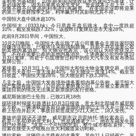
零利率为基础时，10年期美国国债收益率迅速向5%靠拢，计
算必须改变，因为后果将会发生变化。资金成本正在上升，企
业将不得不以更高的利率进行再融资。”在美国企业即将迎来
的第三季度财报季之际，利率飙升对其影响尤其不祥。
中国恒大盘中跳水超10%
中国恒大（0333.hk）今日早盘开盘后跳水，盘中一度跌超
10%，截至发稿跌7.32%，该股昨日复牌后逆市大涨28%。
此前9月28日早间，中国恒大、
10月2日晚间，中国恒大表示除了该公司董事会主席许家印因
涉嫌违法犯罪，已被依法采取强制措施，目前不存在需要公布
的其他内幕消息。恒大物业也表示，该公司认为经营状况正
常，不存在需要公布的其他内幕消息。上述两家公司均申请10
月3日复牌。而处于引战增资过程中的恒大汽车没有发布类似
复牌公告。
紧接着，10月3日上午，中国恒大和恒大物业复牌交易，中国
恒大当天盘中一度大涨超40%，恒大物业一度涨14%。截至当
日收盘，中国恒大涨28%，恒大物业则下跌3.39%。
几天之前，中国恒大发布境外债务重组内幕公告称，鉴于恒大
地产集团有限公司（公司的主要附属公司）正在被立案调查，
集团目前的情况无法满足新票据的发行资格。
威尼斯旅游巴士坠毁，已致21死18伤
据环球时报援引路透社10月3日报道，意大利北部城市威尼斯
官方称，一辆满载游客前往露营地的旅游巴士当天从一座立交
桥上坠毁并起火，事故目前造成至少21人死亡，18人受伤。
事故的原因还不清楚。威尼斯市议员雷纳托·博拉索表示，司
机是一名40岁的意大利人，也是遇难者之一，他在车祸发生前
就已经患病。“这是一个可怕的悲剧，整个城市都在哀悼。”博
拉索在接受天空电视台意大利频道采访时称。
博拉索称，这辆巴士共载有40名乘客，其中21人已经死亡，另