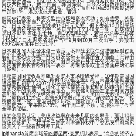
周三亚洲早盘，msci亚太指数跌超1%，年内累跌超10%，迈
向技术性熊市。截至目前，韩国综指、日经225指数跌幅均超
过2%，越南vn指数下跌1%。此外，富时中国a50指数期货盘
中跌超1%，港股也低开低走，香港
韩国央行表示，将密切监控市场和资本流动；如有需要，将采
取市场稳定措施。此外，隔夜美元走强，日本外汇市场剧烈波
动，日元兑美元一度跌破150日元大关，创下去年10月以来新
低，随后神秘买家出手，将日元拉升至148元一线，市场猜测
是日本财务省出手干预。自1998年以来，若日元兑美元跌破
150日元，日本财务省就会出手干预。去年9月日元跌至
145.90，日本财务省就在当年9月到10月三次出手，共放出
650亿美元支撑日元汇率。
日本财务省大臣铃木俊一表示，不排除采取任何措施应对过度
的外汇波动，汇率应该由市场决定，汇率稳定很重要，不希望
看到汇率快速波动。日本财务省副大臣神田真人则称，与岸田
文雄讨论了经济总体情况，对是否进行外汇干预不予置评。日
本内阁官房长官松野博一表示，将继续采取适当措施应对汇率
（波动）。
隔夜美国国债收益率飙升令资本市场情绪受挫，10年期美国国
债收益率突破4.81%，再创2007年以来新高，美国30年期国债
收益率也刷新了2007年以来的最高水平。此外，由于美国劳动
市场数据强于预期，强化了美联储将在更长时间内维持利率在
更高水平的预期。投资者担心，美联储可能会在更长时间内提
高利率，可能会使经济陷入衰退。周二，美国三大股指全线收
跌，道指跌1.29%，标普500指数跌1.37%，纳指跌1.87%。科
技股全线下挫，亚马逊跌3.66%，微软跌2.61%，特斯拉、脸
书跌近2%，苹果跌0.78%。由于周二的下跌，道指抹平了今年
全年的涨幅。
债券交易员认定，美债收益率在未来几周内会攀升，预计10年
期美债收益率将超过5%，并可能达到更高的水平。随着国债
市场跌势扩大，在过去一周的利率选择权中，交易员针对新风
险买入了一些看跌对冲工具。
lplfinancia首席全球策略师昆西•克罗斯比表示：“当你的经济以