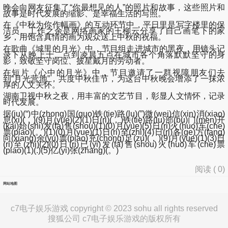
晚会向网友征集了“你最想见的人”的照片和故事，这些照片和
故事是时代发展的缩影、是幸福生活的写照。
在《中秋为你作幅画》的互动环节中，平日里是写字楼里的保
洁员、工作之余是网络画家的王柳云分享了自己画笔下的家
乡，用饱含真情的画为观众送上中秋的祝福。
在歌曲《城里的月光》中，节目组走进城市的黑夜，用镜头记
录下从晚上十二点到凌晨五点在城市各个角落默默坚守的身
影，致敬坚守岗位、披星戴月的劳动者。
在短片《心中的月光》中，节目邀请了一群视障朋友们去
到“月光营地”，共度中秋佳节，为这台中秋晚会增添了一抹浓
厚的人文关怀。
湖南卫视中秋之夜，用丰富的文艺节目，彰显人文情怀，记录
时代发展。
据(ju)(“)中(zhong)国(guo)铁(tie)路(lu)(”)微(wei)信(xin)消(xiao)
息(xi)(，)(9)月(yue)(2)(1)日(ri)(，)铁(tie)路(lu)部(bu)门(men)开
(kai)始(shi)发(fa)售(shou)(1)(0)月(yue)(5)日(ri)火(huo)车(che)
票(piao)(。)(1)(0)月(yue)(1)日(ri)至(zhi)(4)日(ri)各(ge)方(fang)
向(xiang)余(yu)票(piao)充(chong)足(zu)(，)(9)月(yue)(1)(3)日
(ri)至(zhi)(2)(0)日(ri)已(yi)发(fa)售(shou)火(huo)车(che)票
(piao)(1)(.)(5)亿(yi)张(zhang)(。)
阅读 (
0
)
网站地图
c7电子娱乐游戏 copyright © 2023 sohu all rights reserved
搜狐公司 c7电子娱乐游戏的版权所有