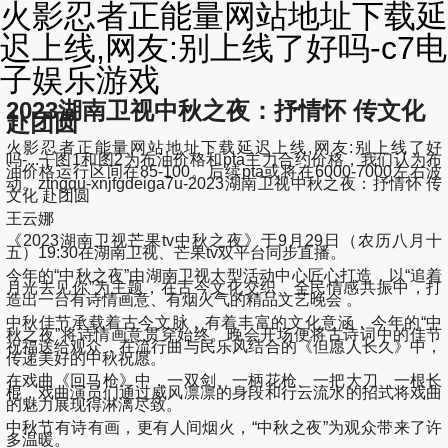
火影忍者正能量网站地址下载延
迟上线,网友:别上线了好吗-c7电
子娱乐游戏
2023湖南卫视中秋之夜：抒情怀 传文化
赴团圆
火影忍者正能量网站地址下载延迟上线,网友:别上线了好
吗-...╅图1和图2为布油价格和pta主力合约价格，我们认为布
油价格运行区间在85-100。后续pta或将在6000-7000左右波
动。ztngqu-xnjfgdeiga7u-2023湖南卫视中秋之夜：抒情怀 传
文化 赴团圆
王云娜
《2023湖南卫视芒果tv中秋之夜》于9月29日（农历八月十
五）19:30在湖南卫视、芒果tv双平台同步直播。
今年的“中秋之夜”由湖南卫视大型活动中心匠心打造，以“追着
月光去见你”为主题，在古今文化交织、全民情感共振中，打
造出一台有诗情画意、有烟火气的精品文艺晚会 。
中秋佳节承载着古今文脉，有着丰富的文化意涵，今年的“中
秋之夜”将诗情画意贯穿始终。晚会开场便将古诗词中的佳节
祝福送给观众，在流行曲与民乐风结合的《但愿人长久》中，
传递美好的中秋祝愿。
在戏曲《回马枪》中，一双剑、一柄花枪、一把大刀、一根长
棍，戏曲演员们通过威风凛凛的身段和行云流水的招式将戏曲
的魅力展现得淋漓尽致。
中秋节有诗有画，更有人间烟火，“中秋之夜”为观众带来了许
多温暖。