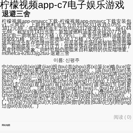
柠檬视频app-c7电子娱乐游戏
退避三舍
柠檬视频app-nmavcc下载-柠檬视频app-nmavcc下载安装包
v1...➪周四，上期所燃料油主力合约fu2311收跌0.05%，报
3812元/吨；低硫燃料油主力合约lu2312收涨0.76%，报4744
元/吨。截至9月14日当周，新加坡燃料油库存录得2077万桶，
环比前一周增加132万桶（6.79%）；富查伊拉燃料油库存录
得909万桶，环比前一周增加48.1万桶（5.59%）。近期新加
坡高硫浮仓库存也维持低位，但是高硫市场结构较前期依然偏
弱，短期或有一定下行压力；低硫市场在此前回升后也出现了
再度转弱的迹象，同时中期仍面临来自科威特的供应端增量。
m0hefca-e2tu33jg2tuu-退避三舍
이름: 신평주
中(zhong)信(xin)建(jian)投(tou)首(shou)席(xi)策(ce)略(lu:e)官
(guan)陈(chen)果(guo)强(qiang)调(diao)(，)虽(sui)然(ran)美
(mei)债(zhai)和(he)美(mei)元(yuan)或(huo)仍(reng)将(jiang)
处(chu)于(yu)一(yi)段(duan)时(shi)间(jian)的(de)高(gao)位
(wei)(，)但(dan)随(sui)着(zhe)央(yang)行(xing)上(shang)调
(diao)宏(hong)观(guan)审(shen)慎(shen)调(diao)节(jie)参
(can)数(shu)(，)调(diao)降(jiang)外(wai)汇(hui)存(cun)款
(kuan)准(zhun)备(bei)金(jin)率(lu:)等(deng)(，)叠(die)加(jia)中
(zhong)国(guo)经(jing)济(ji)预(yu)期(qi)好(hao)转(zhuan)(，)
人(ren)民(min)币(bi)汇(hui)率(lu:)已(yi)经(jing)企(qi)稳(wen)
(，)压(ya)力(li)最(zui)大(da)的(de)阶(jie)段(duan)已(yi)经(jing)
过(guo)去(qu)(。)
阅读 (
0
)
网站地图