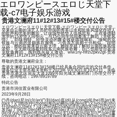
エロワンピースエロじ天堂下
载-c7电子娱乐游戏
贵港文澜府11#12#13#15#楼交付公告
エロワンピースエロじ天堂下载-エロワンピースエロじ天堂...
웃来自云南的演艺人员把中国的秀美山水和民族风情化作动人
的歌声和优美的舞步，让现场华侨华人倍感思乡。正在曼德勒
求学的15岁华人段明云，与15位同学共同参演了舞蹈《克钦风
情》，韵味独特、轻快灵动的舞姿收获阵阵喝彩。“缅甸的克
钦族与云南的景颇族在服饰、习俗等方面都十分相似。”段明
云说，她的祖辈来自云南大理，她很早就了解到云南民族风情
浓郁，今天能现场看到很多云南民族歌舞，自己也能登台表演
克钦族舞蹈，感到既兴奋又激动。wiw1ny-hfrzi2pkv2gt-贵港
文澜府11#12#13#15#楼交付公告
尊敬的贵港文澜府业主：
贵港文澜府11#12#13#15#楼已经具备合同约定的交付条件，
请各位业主带齐相关资料于2023年 9月30日至10月2日，亲临
贵港市港北区迎宾大道1099号阳光城文澜府西门办理交付手
续，咨询电话：19978919789
特此公告
贵港市润佳置业有限公司
2023年9月28日
(“)丹(dan)尼(ni)尔(er)(”)到(dao)底(di)从(cong)何(he)而(er)来
(lai)(？)(“)地(di)中(zhong)海(hai)飓(ju)风(feng)(”)又(you)是(shi)
什(shen)么(me)(？)这(zhei)场(chang)洪(hong)水(shui)引(yin)
发(fa)了(le)怎(zen)样(yang)的(de)灾(zai)情(qing)(？)利(li)比
(bi)亚(ya)为(wei)何(he)受(shou)灾(zai)如(ru)此(ci)严(yan)重
(zhong)(？)灾(zai)难(nan)未(wei)来(lai)是(shi)否(fou)会(hui)重