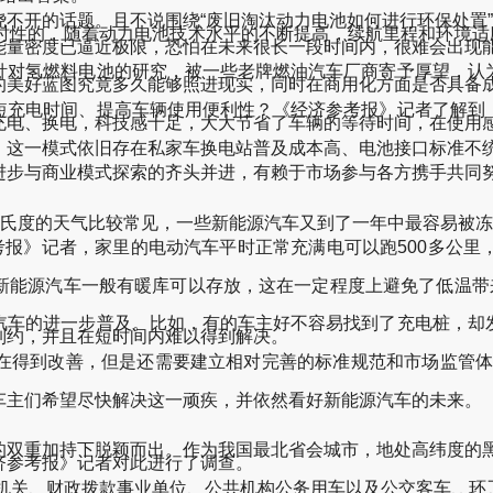
开的话题。且不说围绕“废旧淘汰动力电池如何进行环保处置”的
时性的，随着动力电池技术水平的不断提高，续航里程和环境适应
能量密度已逼近极限，恐怕在未来很长一段时间内，很难会出现
对氢燃料电池的研究，被一些老牌燃油汽车厂商寄予厚望，认为
的美好蓝图究竟多久能够照进现实，同时在商用化方面是否具备
充电时间、提高车辆使用便利性？《经济参考报》记者了解到，
充电、换电，科技感十足，大大节省了车辆的等待时间，在使用
这一模式依旧存在私家车换电站普及成本高、电池接口标准不统
步与商业模式探索的齐头并进，有赖于市场参与各方携手共同努
氏度的天气比较常见，一些新能源汽车又到了一年中最容易被冻“
报》记者，家里的电动汽车平时正常充满电可以跑500多公里
源汽车一般有暖库可以存放，这在一定程度上避免了低温带来
车的进一步普及。比如，有的车主好不容易找到了充电桩，却发
制约，并且在短时间内难以得到解决。
得到改善，但是还需要建立相对完善的标准规范和市场监管体系
主们希望尽快解决这一顽疾，并依然看好新能源汽车的未来。
重加持下脱颖而出。作为我国最北省会城市，地处高纬度的黑龙
济参考报》记者对此进行了调查。
机关、财政拨款事业单位、公共机构公务用车以及公交客车、环卫