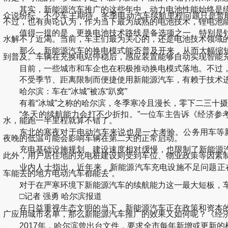
其实，新能源汽车推广的这些年中，动力电池性能始终是绕不
众说纷纭。不少车主期待，冬季电动汽车续航里程问题只是暂
不过，也有舆论认为，作为当下最为成熟的电池技术，锂电池
值得一提的是，更换电池技术路线是备选项之一。特别是针
水解不了近渴。当前，车主们最为关心的，还是电池技术领域
那么，新能源汽车的换电模式能否普及开来，从而大幅缩短
到普及。车辆在充换电站停稳后，感应装置能够自动实现智能
目前，一些城市和车企也在积极推动换电模式落地。不过，
不受季节、距离限制而便捷使用新能源汽车，有赖于技术进
哈尔滨：车在“冰城”被冻“趴窝”
有着“冰城”之称的哈尔滨，冬季寒冷且漫长，零下二三十摄
“冬天的续航能力会打不少折扣。”一位车主告诉《经济参考
水，能跑一半里程就算不错了。
东北的寒夜对于电动汽车来说也是一大考验。公务用车等新能
夜晚的低温可能会影响车辆在第二天的正常启动。
充电基础设施规划、建设速度相对缓慢，也限制了新能源汽
此外，用户居住地的充电桩建设则受到车位、物业政策等因素
业内人士指出，近年来，新能源汽车充电设施不足问题正在
车能去的地方电动汽车都能去”。
对于在严寒环境下新能源汽车的续航能力这一最大短板，车
□记者 强勇 哈尔滨报道
在日益重视生态文明的当下，新能源汽车正在政策和资本的双
广应用城市名单，那么新能源汽车推广的效果又如何呢？《经
2017年，哈尔滨曾出台文件，要求全市每年新增或更新的