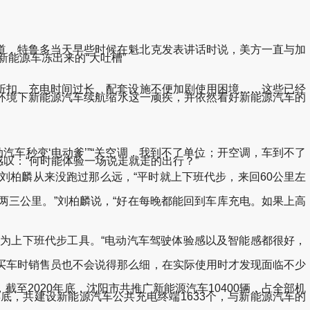
报道，特鲁多当天早些时候在魁北克发表讲话时说，美方一直与加
：新能源车冻出来的“大吐槽”
折扣、充电时间过长、配套设施不便加剧使用困境……这些已经
环境下新能源汽车续航缩水这一顽疾，并依然看好新能源汽车的
车秒变‘电动爹’”“关空调，我到不了单位；开空调，车到不了
叹：“何时能体验一场说走就走的出行？”
刘柏麟从来没跑过那么远，“平时就上下班代步，来回60公里左
两三公里。”刘柏麟说，“好在每晚都能回到车库充电。如果上高
上下班代步工具。“电动汽车驾驶体验感以及智能感都很好，
买车时销售员也不会说得那么细，在实际使用时才发现面临不少
2020年底，沈阳市共推广新能源汽车10400辆，占全部机
20年底，共建设新能源汽车公共充电终端1633个，与新能源汽车的