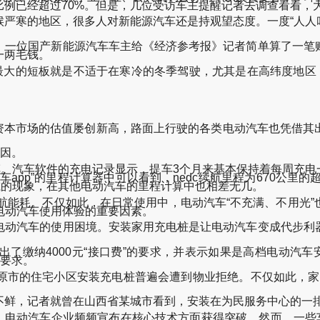
例已经超过70%。但是，几位受访车主提醒记者去调查看看，
寒的地区，很多人对新能源汽车还是持观望态度。一度“人人叫好
一位国产新能源汽车车主给《经济参考报》记者简单算了一笔账
一两毛钱。
大的短板就是不适于在寒冷的冬季驾驶，尤其是在高纬度地区，
在资本市场的估值屡创新高，路面上行驶的各类电动汽车也凭借其
因。
汽车软件的充电记录显示，提车3个月来基本保持着每周充电一次
app”的里程计算器中可以看到，nedc续航里程为670公里的
减的现象，在其他电动汽车的里程计算中也相差无几。
航能耗。不仅如此，在日常使用中，电动汽车“不充满、不用光”
电动汽车使用体验的重要因素。
动汽车的使用困境。安装家用充电桩是让电动汽车变成代步利器
缴纳4000元“接口费”的要求，并表示如果是高档电动汽车安
的要求。
的住宅小区安装充电桩普遍会遭到物业拒绝。不仅如此，家用
鲜，记者就曾在山西省某城市看到，安装在为民服务中心的一排
动汽车企业频频宣布在核心技术方面获得突破。然而，一些车企发布