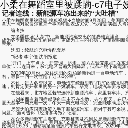
小柔在舞蹈室里被蹂躏-c7电子
记者连线：新能源车冻出来的“大吐槽”
小柔在舞蹈室里被蹂躏-搜狐视频✣当地时间9月28日，美国
拿大一同对尼贾尔被杀一事向印度表达关切，他相信“美国人肯定会与印
编者按
在冬季这场“大考”中，新能源汽车交出的答卷难言满意。《
成为冬季新能源汽车的通病，更成为车主的心病，严重影响新
未来。
沈阳：续航难充电慢配套差
□记者 李宇佳 沈阳报道
“开门，上车点火，开空调，起步，前方左转充电桩”“在东北
单位”……连日来，东北地区普遍大幅降温，低温环境下新能源
2020年10月份，家住沈阳的刘柏麟新购进一台电动汽车，
右，最多一回一次性跑了近160公里”。
不过，进入冬季以来，电动汽车续航里程“打折”的情况时有发
速，则肯定要开家里的另一台燃油车。毕竟，电动汽车要考虑电
在他看来，北方地区若想选择新能源汽车，家里有车库、充
与刘柏麟有着同样感受的车主不在少数。去年夏天，在已有
夏天基本一周充电一次，冬天一周充电两次，完全能够满足我每
尽管为响应国家政策入手了新能源汽车，但对于聂可来说，同
问题。”聂可告诉《经济参考报》记者。
在众多新能源车主看来，充电桩普及不到位是新能源汽车使用所
动车辆的0.4%。其中，乘用车7559辆，大型客车2553辆（
比例为1:6.36，能够满足新能源汽车出行充电需求。2020年，