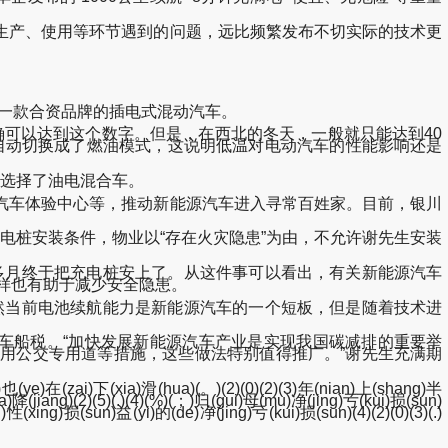
产、使用等环节遇到的问题，远比频繁发布不切实际的技术更
了一款合资品牌的插电式混动汽车。
可以达到这个数字。但是，在西北的冬天，一般就只能达到40
自动切换成了燃油模式，这说明低温对电动汽车的性能影响还是
选择了油电混合车。
车体验中心等，推动新能源汽车进入寻常百姓家。目前，银川
桩安装条件，物业以“存在火灾隐患”为由，不允许谢先生安装
月终于把充电桩安上了。从这件事可以看出，有关新能源汽车
样也有助于减少安全隐患。
当前电池续航能力是新能源汽车的一个短板，但是随着技术进
船税。“加快发展新能源汽车产业是实现我国碳减排的重要举
用公交专用道等措施，这些做法特别值得推广。”谢先生充满期
也(ye)在(zai)下(xia)滑(hua)(。)(2)(0)(2)(3)年(nian)上(shang)半
)降(jiang)(2)(5)(.)(4)(%)(；)归(gui)母(mu)净(jing)亏(kui)损(sun)
性(xing)损(sun)益(yi)的(de)净(jing)亏(kui)损(sun)(4)(2)(0)(3)(.)