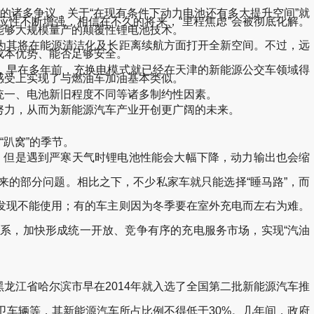
诸多争议，关于“在现有条件下动力电池还有多大提升空间”就
性不断增强，相信在不久的将来，“里程焦虑”会被彻底化解。
能够大规模量产的颠覆性锂电池技术。
其将在能源清洁化及长距离续航方面打开全新空间。不过，远
成本优势、能否足够安全。
早在多年前，充换电模式就已经在天津的新能源公交车领域得
感受上实现了与燃油车加油基本类似。
一、电池新旧程度不同等诸多制约性因素。
力，从而为新能源汽车产业开创更广阔的未来。
趴窝”的季节。
，但是遇到严寒天气时锂电池性能会大幅下降，动力输出也会缩
的部分问题。相比之下，不少私家车就只能选择“睡马路”，而
现不能使用；有的车主则因为冬季要在室外充电而左右为难。
，加快形成统一开放、竞争有序的充电服务市场，实现“汽油
江省哈尔滨市早在2014年就入选了全国第二批新能源汽车推
车辆等，其新能源汽车所占比例不得低于30%。几年间，政府