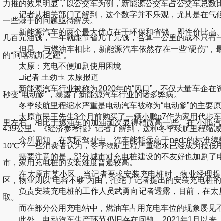
力推的效果明显，以公交车为例，新能源公交车占公交车总数比
记者从相关部门了解到，这个数字并不乐观，尤其是在气候严
一些棘手的问题亟待解决。
新能源汽车的两个最大优点在于环保和省钱，即性价比高。
几百元油钱，一年就能节省几千元钱，合算一公里的成本只有
但是，与燃油车相比，新能源汽车依然存在一些“硬伤”，最
的“阿喀琉斯之踵”。
太原：充电不便加剧使用困境
□记者 王劲玉 太原报道
新能源汽车行业被称为2020年的“风口”，不仅大量车企
秒变“电动爹”，暴露了新能源汽车行业的诸多弊病。
冬季续航里程缩水严重是电动汽车被称为“电动爹”的主要原
太原市民王先生3个月前购买了一辆小鹏p7作为家用代步车。
里左右，相比于燃油车的加油频次显得稍微高一些。在“小鹏汽车
439公里。《经济参考报》记者了解到，这种冬季续航里程缩
众所周知，在实际驾驶中，汽车能耗远高于nedc的标准续
10℃？一些消费者认为，冬季续航里程严重缩水已经成为拉低
需要注意的是，部分城市对充电桩建设的不友好也加剧了电
市，家用充电桩的安装难度普遍较高。
在太原市某小区，当记者要求安装充电桩时，物业经理提出了
区，物业则以“电容不够”为由，拒绝了记者提出的安装充电桩
负责安装充电桩的工作人员武勇向记者透露，目前，在太原市
取。
而在部分公用充电站中，燃油车占用充电车位的现象屡见不
此外，电动汽车生产环节仍旧存在问题。2021年1月以来，电