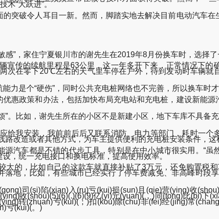
技术“大跃进”。
的突破令人耳目一新。然而，脚踏实地去解决目前电动汽车在生
”，家住宁夏银川市的谢先生在2019年8月份换车时，选择
宣传的续航里程是63公里，这一年多开下来，正常情况下的确
有两次在零下20℃左右的天气里车停在户外，待到发动时车辆就
力是个“硬伤”，同时公共充电桩网络也不完善，所以换车时才
优惠政策和办法，包括加快布局充电站和充电桩，建设新能源汽
”。比如，谢先生所在的小区不是新建小区，地下车库不具备充电
应给我安装，我前前后后又联系消防、电力等部门，耗时一个多
中线路改造或者其他方式，为车主提供便利的充电桩安装条件，这
源汽车都是不错的代步工具，特别是在中小城市很实用。“虽然
设，统一充电接口和换电标准，提高使用效率。”
大的，比如自己的这款车就直接补贴了3万元，还免购置税和车
并落地，比如，有些城市已经实行了停车费减免、非高峰时段享
ong)司(si)陷(xian)入(ru)亏(kui)损(sun)且(qie)营(ying)收(shou)
g)收(shou)(5)(6)(.)(6)(9)亿(yi)元(yuan)(，)同(tong)比(bi)下(xia
(ying)转(zhuan)亏(kui)(；)扣(kou)除(chu)非(fei)经(jing)常(chang)
n)亏(kui)(。)