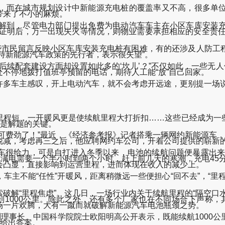
而在城市规划设计中新能源充电桩的覆盖率又不高，很多单位
带来了不小的麻烦。
到，尽管电力部门提出免费为电动汽车车主在小区车库安装充
供证明后，万一出现失火等情况，则物业需要承担相应的安全责任
市民留言反映小区车库安装充电桩有困难，有的还涉及人防工
持新能源汽车政策的先行者，表示很失望”。
配套建设方面却设置如此多的‘坎儿’？”不仅如此，一些无人
不停地拨打值班亭预留的电话，期待人工能“放”自己回家。
多车主感叹，开上电动汽车，就不会考虑开远途，更别提一场
程短，一开暖风更是使续航里程大打折扣……这些已经成为一些
将是解题的关键。
费劲了！”最近，《经济参考报》记者搭乘一辆网约新能源车，在
锐减，考虑再三之后，他应聘网约车公司，开着公司提供的崭新
很给力，可是自打进入冬季以来，电池的续航问题便暴露出来。
充满电需要一个半小时到两个小时，赶上前几天的寒潮，充电45
会凸显，直接影响到运营里程，进而体现在收入的减少上。
不能“任性”开暖风，距离稍微远一些便担心“回不去”，“里
解“里程焦虑”。这几日，一场行业内关于续航里程的“隔空口水
1000公里。除此之外，还有多个厂家也在不同场合下声称，其
场一片欢腾，大有一蹴而就破解新能源汽车电池瓶颈之势。
理事长、中国科学院院士欧阳明高公开表示，既能续航1000公
能给出答案。