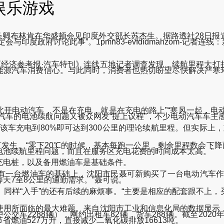
娱乐游戏
国务卿布林肯在华盛顿会见印度外交部长苏杰生。据路透社28日
度政府讨论此事”。1pmn83-evfdidmahzom-记者连线
经济参考报·汽车特刊》连线五地记者调查发现，续航里程大打
能源汽车消费信心。与此同时，消费者也热切盼望尽快解决严寒
开电动汽车，不是在充电，就是在充电的路上”“寒风一起，电动汽
汽车的电池续航问题又被众网友“提上议程”，不少电动汽车车主感
该车充电到80%即可达到300公里的理论续航里程。但实际上，
生。“零下20℃的时候，基本每跑一公里，剩余里程数会下降
池续航里程问题，而且在服务区充电花费的时间成本太高。”
电桩，以及备用燃油车是基础条件。
一台燃油车的基础上，沈阳市民聂可新购买了一台电动汽车作为
天7至8公里的通勤需求。”聂可说。
样“入手”的还有后续的麻烦事。“主要是相应的配套跟不上，
面临的最大难题。来自沈阳市工业和信息化局的数据显示，截至
其中公交车2288辆），网约出租车82辆，货车288辆。截至20
节省燃油527万升，直接减少二氧化碳排放16613吨。