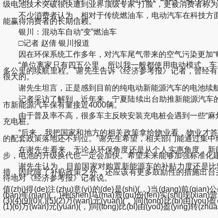
级电池技术突破很快遭到业界顶级专家“打脸”，更被消费者称为
不少消费者认为，相对于传统燃油车，电动汽车在科技方面
能赢得消费者的长期信赖。
银川：混动车自动“变”燃油车
□记者 赵倩 银川报道
因在环保系统工作多年，对汽车尾气带来的空气污染更加“敏感
“单位离家只有四五公里，所以我一般都使用电动模式。车辆
多公里的续航里程。”谢先生告诉《经济参考报》记者，曾经
很大的。
谢先生坦言，正是感到目前的纯电动新能源汽车的电池续航能
记者采访了解到，近年来，宁夏陆续出台助推新能源汽车的
市新能源汽车保有量接近4000辆。
由于普及率不高，很多车主反映安装充电桩会遇到一些“麻烦
充电桩。
“后来，我把国家和地方的相关政策拿给物业看，物业才答
的配套政策落地还不到位。”谢先生希望，相关部门能通过集
在谢先生看来，无论从环保角度还是从个人实惠角度，新能
步，电池的升级换代也一定会加快。希望未来能够加强标准化建
谢先生认为，目前国家对购置新能源车的补贴力度还是比较
措，因此除了补贴政策之外，还应该有更多鼓励性的措施出台
待地对《经济参考报》记者说。
值(zhi)得(de)注(zhu)意(yi)的(de)是(shi)(，)当(dang)前(qian)公(g
(ban)年(nian)(，)神(shen)马(ma)股(gu)份(fen)实(shi)现(xian)营(yin
(3)(4)(9)(0)(.)(5)(2)万(wan)元(yuan)(，)同(tong)比(bi)由(you)盈
(1)(6)万(wan)元(yuan)(，)同(tong)比(bi)由(you)盈(ying)转(zhua