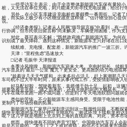
一些受访车主表示，由于全市整体新能源汽车保有量较小，
桩，又无法在单位充电，则只能满大街寻找充电设施，给出行
另外，在小区车库建设充电桩也要颇费一番周折。记者了解
桩，而实际上极少有小区物业愿意这样做，“估计物业担心提
说。
《经济参考报》记者从人民网“领导留言板”中看到，有一些
行协调，但市民依旧留言称“尚未解决，车辆使用困难，作为支
对此，聂可表示不解：“既然政府推广新能源汽车，为何在后续
识别成了最大障碍。遇到这种情况，新能源车主只好堵在出口处
续航难、充电慢、配套差，新能源汽车的推广一波三折。许
天津：“里程焦虑”迅速放大
□记者 毛振华 天津报道
冬季冷风嗖嗖，新能源汽车迎来大考。充电时间长、续航里
汽车普及的“最后一公里”魔咒？更安全、更高效的动力电池或
“趁着这几天天气暖和，出来多拉点活儿，赶上寒潮那几天可
车司机不过大半年时间，原来从事代驾工作，受疫情影响收入
好马配好鞍，驾驶着新车，袁师傅干劲十足。起初，这辆车
就要急着去充电。”随之而来的，还有充电时间的大幅延长，“
汽车在城市里跑一跑不成问题，但是到了冬天电池软肋问题就
类似的苦恼，不少新能源车主感同身受。受限于电池性能，车主
更制约了市场份额的拓展。
新能源汽车厂家早已深刻意识到这一瓶颈性问题，不断探索破
级快充电池的车型8分钟可充电80%，测试环境下续航里程达到
呢？这几乎就是地图上北京到上海的直线距离。对此，资本市
然而，很快便有不同的声音“打脸”。中国电动汽车百人会副
前是不可能的。“罗生门”之下谁对谁错，相信不久的将来市场