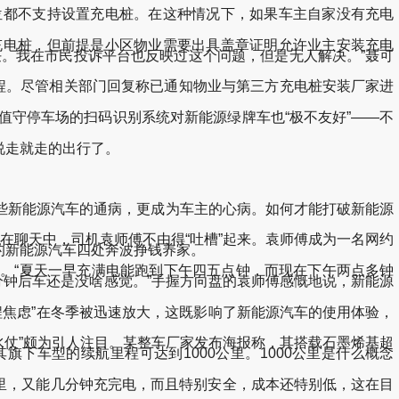
都不支持设置充电桩。在这种情况下，如果车主自家没有充电
电桩，但前提是小区物业需要出具盖章证明允许业主安装充电
。我在市民投诉平台也反映过这个问题，但是无人解决。”聂可
程。尽管相关部门回复称已通知物业与第三方充电桩安装厂家进
值守停车场的扫码识别系统对新能源绿牌车也“极不友好”——不
说走就走的出行了。
新能源汽车的通病，更成为车主的心病。如何才能打破新能源
聊天中，司机袁师傅不由得“吐槽”起来。袁师傅成为一名网约
的新能源汽车四处奔波挣钱养家。
“夏天一早充满电能跑到下午四五点钟，而现在下午两点多钟
分钟后车还是没啥感觉。”手握方向盘的袁师傅感慨地说，新能源
程焦虑”在冬季被迅速放大，这既影响了新能源汽车的使用体验，
仗”颇为引人注目。某整车厂家发布海报称，其搭载石墨烯基超
旗下车型的续航里程可达到1000公里。1000公里是什么概念
里，又能几分钟充完电，而且特别安全，成本还特别低，这在目