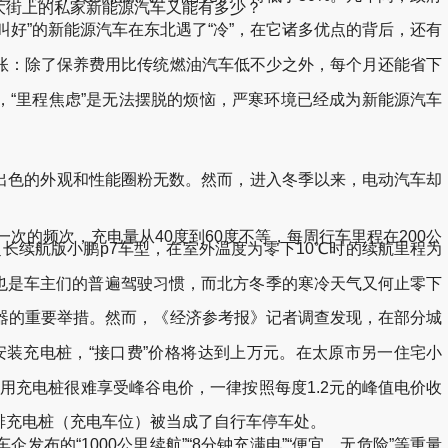
大街上的私家新能源汽车又能有多少？
”的新能源汽车在东北遇了“冷”，在它诸多优点的背后，还有
：除了保养费用比传统燃油汽车低不少之外，每个月还能省下
“里程焦虑”是无法摆脱的烦恼，严寒环境已经成为新能源汽车
出色的外观和性能圈粉无数。然而，进入冬季以来，电动汽车却
的频次，充电量从40度到60度不等，每周行车里程在200公
超长续航版小鹏p7车型，在室外温度为零下10℃时的续航里程为
也是车主们的普遍驾驶习惯，而北方冬季的寒冷天气又何止零下
的重要举措。然而，《经济参考报》记者调查发现，在部分城
装充电桩，“接口费”价格将达到上万元。在太原市另一住宅小
充电桩很难享受峰谷电价，一律按照每度1.2元的峰值电价收
充电桩（充电车位）被当成了自行车停车处。
的“1000公里续航”“8分钟充满电”“便宜、无危险”等重量